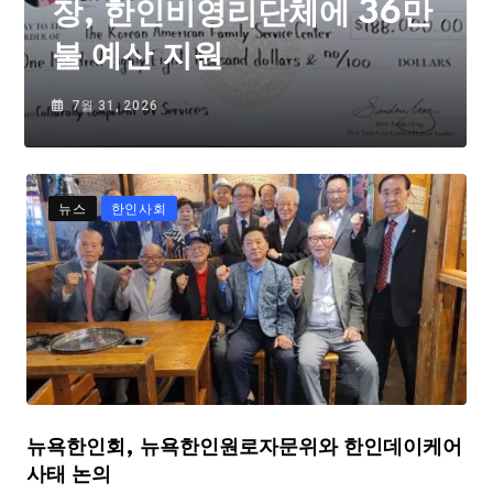
장, 한인비영리단체에 36만
불 예산 지원
7월 31, 2026
뉴스
한인사회
뉴욕한인회, 뉴욕한인원로자문위와 한인데이케어
사태 논의