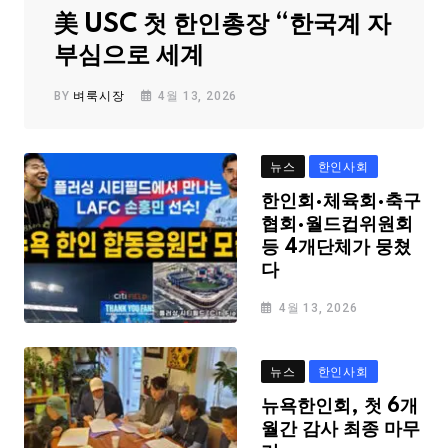
美 USC 첫 한인총장 “한국계 자
부심으로 세계
BY
벼룩시장
4월 13, 2026
뉴스
한인사회
한인회·체육회·축구
협회·월드컵위원회
등 4개단체가 뭉쳤
다
4월 13, 2026
뉴스
한인사회
뉴욕한인회, 첫 6개
월간 감사 최종 마무