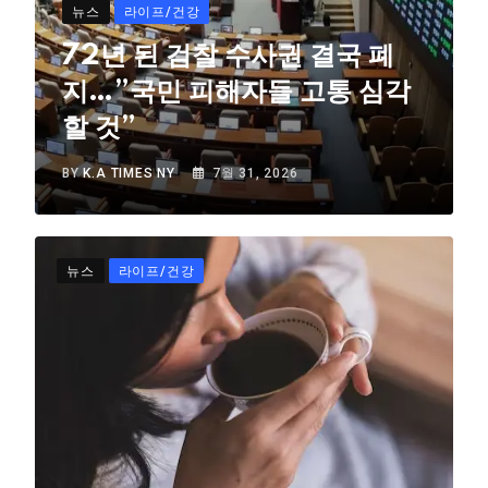
뉴스
라이프/건강
72년 된 검찰 수사권 결국 폐
지…”국민 피해자들 고통 심각
할 것”
BY
K.A TIMES NY
7월 31, 2026
뉴스
라이프/건강