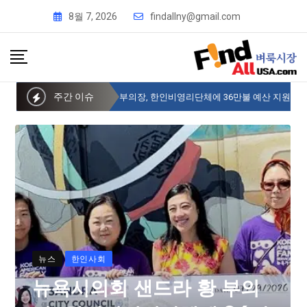
8월 7, 2026
findallny@gmail.com
주간 이슈
뉴욕시의회 샌드라 황 부의장, 한인비영리단체에 36만불 예산 지원
뉴스
한인사회
뉴욕시의회 샌드라 황 부의