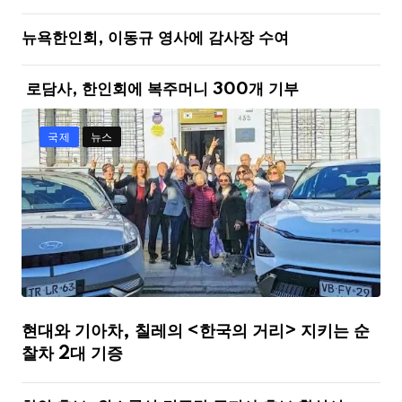
뉴욕한인회, 이동규 영사에 감사장 수여
로담사, 한인회에 복주머니 300개 기부
국제
뉴스
현대와 기아차, 칠레의 <한국의 거리> 지키는 순
찰차 2대 기증