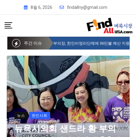
8월 6, 2026
findallny@gmail.com
주간 이슈
뉴욕시의회 샌드라 황 부의장, 한인비영리단체에 36만불 예산 지원
뉴스
한인사회
뉴욕시의회 샌드라 황 부의