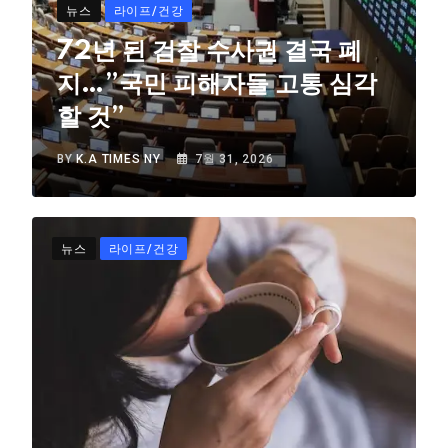
뉴스
라이프/건강
72년 된 검찰 수사권 결국 폐
지…”국민 피해자들 고통 심각
할 것”
BY
K.A TIMES NY
7월 31, 2026
뉴스
라이프/건강