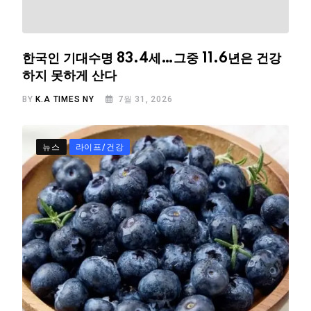
한국인 기대수명 83.4세…그중 11.6년은 건강
하지 못하게 산다
BY
K.A TIMES NY
7월 31, 2026
뉴스
라이프/건강