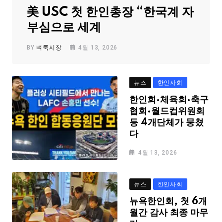
美 USC 첫 한인총장 “한국계 자
부심으로 세계
BY
벼룩시장
4월 13, 2026
뉴스
한인사회
한인회·체육회·축구
협회·월드컵위원회
등 4개단체가 뭉쳤
다
4월 13, 2026
뉴스
한인사회
뉴욕한인회, 첫 6개
월간 감사 최종 마무