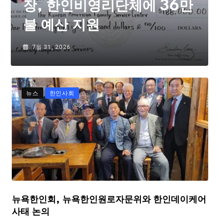
장, 한인비영리단체에 36만
불 예산 지원
7월 31, 2026
뉴스
한인사회
뉴욕한인회, 뉴욕한인원로자문위와 한인데이케어
사태 논의