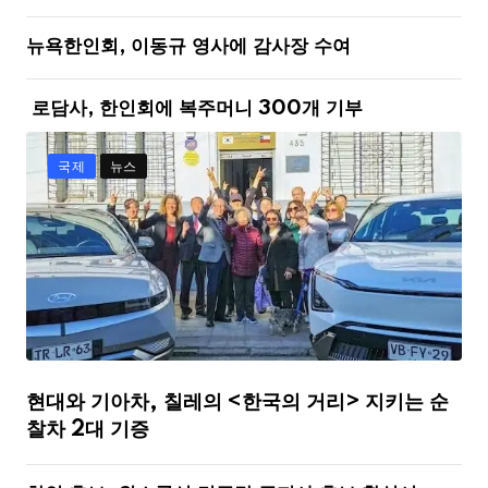
뉴욕한인회, 이동규 영사에 감사장 수여
로담사, 한인회에 복주머니 300개 기부
국제
뉴스
현대와 기아차, 칠레의 <한국의 거리> 지키는 순
찰차 2대 기증