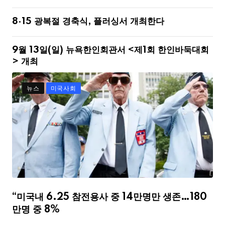
8·15 광복절 경축식, 플러싱서 개최한다
9월 13일(일) 뉴욕한인회관서 <제1회 한인바둑대회
> 개최
뉴스
미국사회
“미국내 6.25 참전용사 중 14만명만 생존…180
만명 중 8%