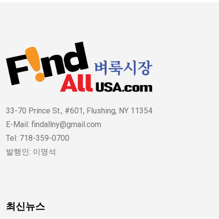
33-70 Prince St., #601, Flushing, NY 11354
E-Mail: findallny@gmail.com
Tel: 718-359-0700
발행인: 이명석
최신뉴스