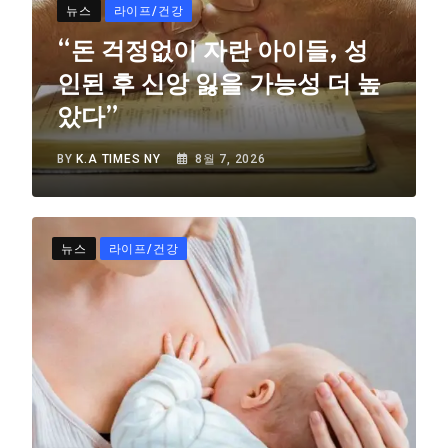
뉴스
라이프/건강
“돈 걱정없이 자란 아이들, 성
인된 후 신앙 잃을 가능성 더 높
았다”
BY
K.A TIMES NY
8월 7, 2026
뉴스
라이프/건강