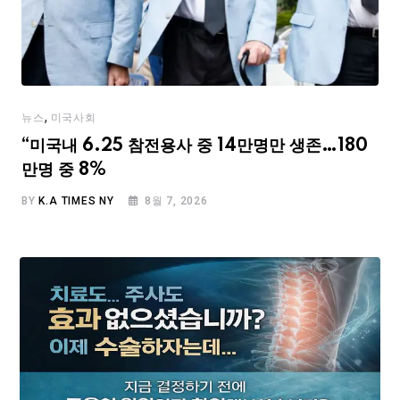
,
뉴스
미국사회
“미국내 6.25 참전용사 중 14만명만 생존…180
만명 중 8%
BY
K.A TIMES NY
8월 7, 2026