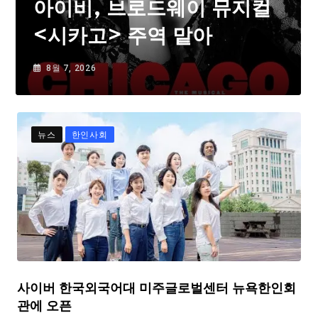
아이비, 브로드웨이 뮤지컬
<시카고> 주역 맡아
8월 7, 2026
뉴스
한인사회
사이버 한국외국어대 미주글로벌센터 뉴욕한인회
관에 오픈