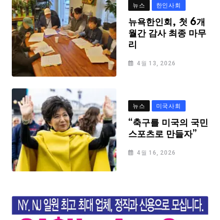
뉴스
한인사회
뉴욕한인회, 첫 6개
월간 감사 최종 마무
리
4월 13, 2026
뉴스
미국사회
“축구를 미국의 국민
스포츠로 만들자”
4월 16, 2026