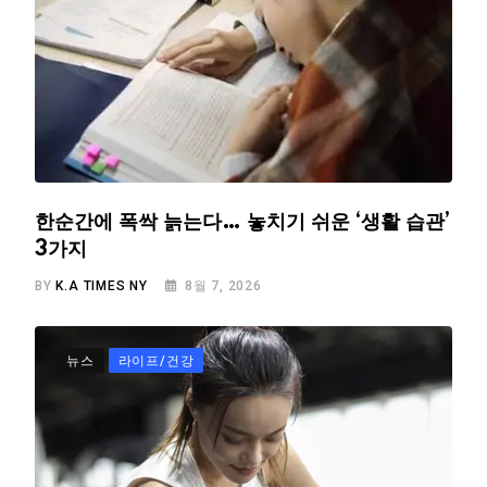
한순간에 폭싹 늙는다… 놓치기 쉬운 ‘생활 습관’
3가지
BY
K.A TIMES NY
8월 7, 2026
뉴스
라이프/건강