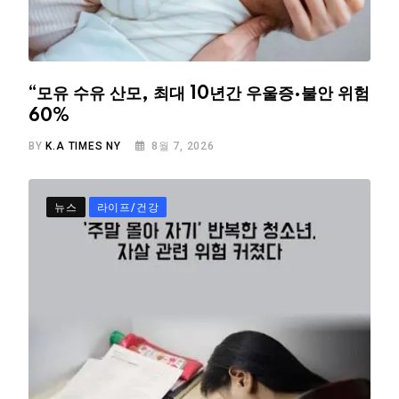
“모유 수유 산모, 최대 10년간 우울증·불안 위험
60%
BY
K.A TIMES NY
8월 7, 2026
뉴스
라이프/건강