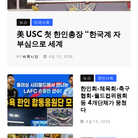
뉴스
미국사회
美 USC 첫 한인총장 “한국계 자
부심으로 세계
BY
벼룩시장
4월 13, 2026
뉴스
한인사회
한인회·체육회·축구
협회·월드컵위원회
등 4개단체가 뭉쳤
다
4월 13, 2026