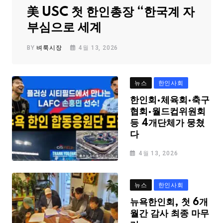
美 USC 첫 한인총장 “한국계 자
부심으로 세계
BY
벼룩시장
4월 13, 2026
뉴스
한인사회
한인회·체육회·축구
협회·월드컵위원회
등 4개단체가 뭉쳤
다
4월 13, 2026
뉴스
한인사회
뉴욕한인회, 첫 6개
월간 감사 최종 마무