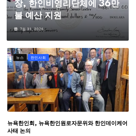
장, 한인비영리단체에 36만
불 예산 지원
7월 31, 2026
뉴스
한인사회
뉴욕한인회, 뉴욕한인원로자문위와 한인데이케어
사태 논의