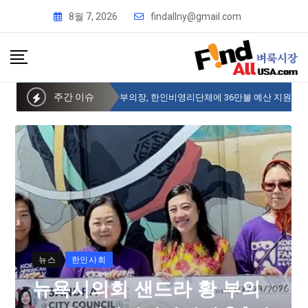
8월 7, 2026
findallny@gmail.com
주간 이슈
뉴욕시의회 샌드라 황 부의장, 한인비영리단체에 36만불 예산 지원
뉴스
한인사회
뉴욕시의회 샌드라 황 부의