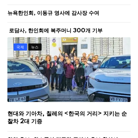
뉴욕한인회, 이동규 영사에 감사장 수여
로담사, 한인회에 복주머니 300개 기부
국제
뉴스
현대와 기아차, 칠레의 <한국의 거리> 지키는 순
찰차 2대 기증