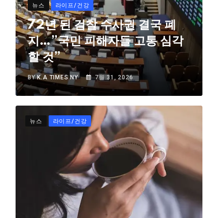
뉴스
라이프/건강
72년 된 검찰 수사권 결국 폐
지…”국민 피해자들 고통 심각
할 것”
BY
K.A TIMES NY
7월 31, 2026
뉴스
라이프/건강