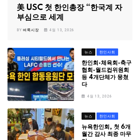
美 USC 첫 한인총장 “한국계 자
부심으로 세계
BY
벼룩시장
4월 13, 2026
뉴스
한인사회
한인회·체육회·축구
협회·월드컵위원회
등 4개단체가 뭉쳤
다
4월 13, 2026
뉴스
한인사회
뉴욕한인회, 첫 6개
월간 감사 최종 마무