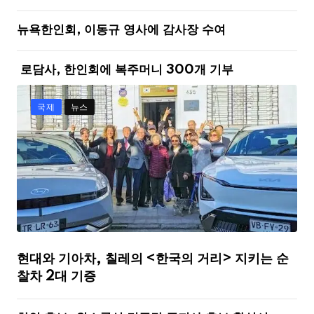
뉴욕한인회, 이동규 영사에 감사장 수여
로담사, 한인회에 복주머니 300개 기부
국제
뉴스
현대와 기아차, 칠레의 <한국의 거리> 지키는 순
찰차 2대 기증