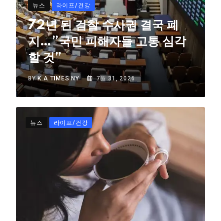
뉴스
라이프/건강
72년 된 검찰 수사권 결국 폐
지…”국민 피해자들 고통 심각
할 것”
BY
K.A TIMES NY
7월 31, 2026
뉴스
라이프/건강