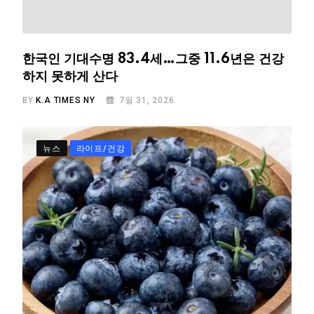
한국인 기대수명 83.4세…그중 11.6년은 건강
하지 못하게 산다
BY
K.A TIMES NY
7월 31, 2026
뉴스
라이프/건강