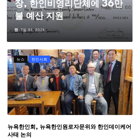
장, 한인비영리단체에 36만
불 예산 지원
7월 31, 2026
뉴스
한인사회
뉴욕한인회, 뉴욕한인원로자문위와 한인데이케어
사태 논의