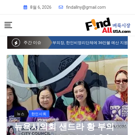
8월 6, 2026
findallny@gmail.com
주간 이슈
뉴욕시의회 샌드라 황 부의장, 한인비영리단체에 36만불 예산 지원
뉴스
한인사회
뉴욕시의회 샌드라 황 부의