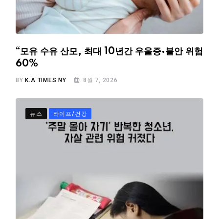
“모유 수유 산모, 최대 10년간 우울증·불안 위험
60%
BY
K.A TIMES NY
8월 7, 2026
뉴스
라이프/건강