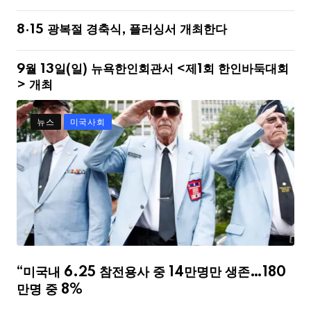
8·15 광복절 경축식, 플러싱서 개최한다
9월 13일(일) 뉴욕한인회관서 <제1회 한인바둑대회
> 개최
뉴스
미국사회
“미국내 6.25 참전용사 중 14만명만 생존…180
만명 중 8%