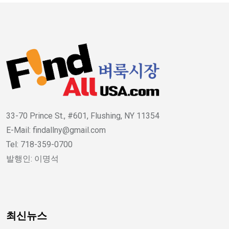
33-70 Prince St., #601, Flushing, NY 11354
E-Mail: findallny@gmail.com
Tel: 718-359-0700
발행인: 이명석
최신뉴스