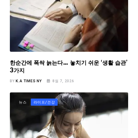
한순간에 폭싹 늙는다… 놓치기 쉬운 ‘생활 습관’
3가지
BY
K.A TIMES NY
8월 7, 2026
뉴스
라이프/건강