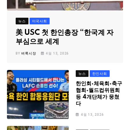
뉴스
미국사회
美 USC 첫 한인총장 “한국계 자
부심으로 세계
BY
벼룩시장
4월 13, 2026
뉴스
한인사회
한인회·체육회·축구
협회·월드컵위원회
등 4개단체가 뭉쳤
다
4월 13, 2026