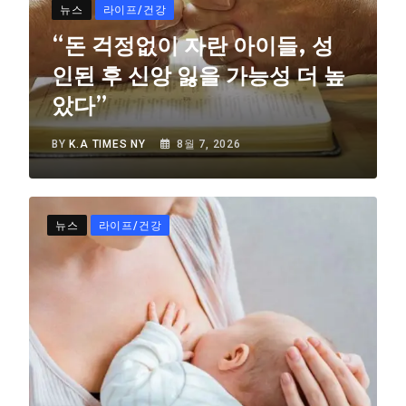
뉴스
라이프/건강
“돈 걱정없이 자란 아이들, 성
인된 후 신앙 잃을 가능성 더 높
았다”
BY
K.A TIMES NY
8월 7, 2026
뉴스
라이프/건강