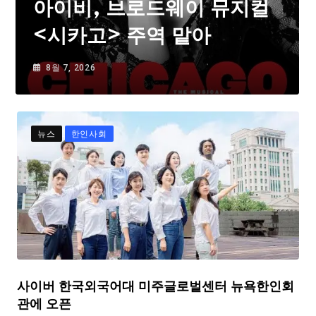
아이비, 브로드웨이 뮤지컬
<시카고> 주역 맡아
8월 7, 2026
뉴스
한인사회
사이버 한국외국어대 미주글로벌센터 뉴욕한인회
관에 오픈