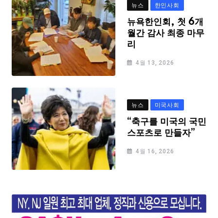
뉴스
한인사회
뉴욕한인회, 첫 6개
월간 감사 최종 마무
리
4월 13, 2026
뉴스
미국사회
“축구를 미국의 국민
스포츠로 만들자”
4월 16, 2026