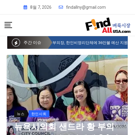
8월 7, 2026
findallny@gmail.com
주간 이슈
뉴욕시의회 샌드라 황 부의장, 한인비영리단체에 36만불 예산 지원
뉴스
한인사회
뉴욕시의회 샌드라 황 부의