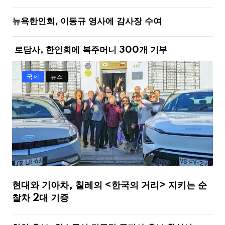
뉴욕한인회, 이동규 영사에 감사장 수여
로담사, 한인회에 복주머니 300개 기부
국제
뉴스
현대와 기아차, 칠레의 <한국의 거리> 지키는 순
찰차 2대 기증