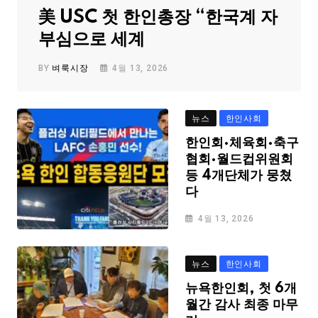
美 USC 첫 한인총장 “한국계 자
부심으로 세계
BY
벼룩시장
4월 13, 2026
뉴스
한인사회
한인회·체육회·축구
협회·월드컵위원회
등 4개단체가 뭉쳤
다
4월 13, 2026
뉴스
한인사회
뉴욕한인회, 첫 6개
월간 감사 최종 마무