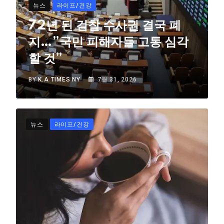
뉴스
라이프/건강
72년 된 검찰 수사권 결국 폐
지…”국민 피해자들 고통 심각
할 것”
BY
K.A TIMES NY
7월 31, 2026
뉴스
라이프/건강