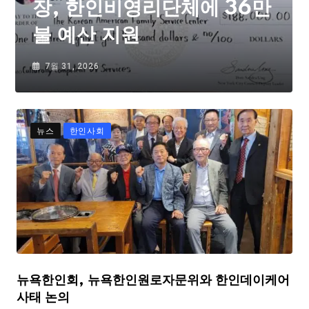
장, 한인비영리단체에 36만
불 예산 지원
7월 31, 2026
뉴스
한인사회
뉴욕한인회, 뉴욕한인원로자문위와 한인데이케어
사태 논의