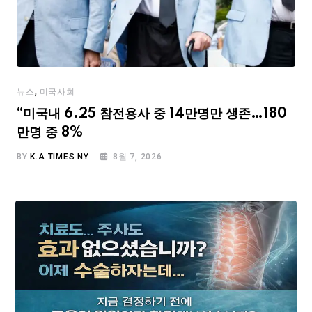
,
뉴스
미국사회
“미국내 6.25 참전용사 중 14만명만 생존…180
만명 중 8%
BY
K.A TIMES NY
8월 7, 2026