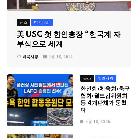
뉴스
미국사회
美 USC 첫 한인총장 “한국계 자
부심으로 세계
BY
벼룩시장
4월 13, 2026
뉴스
한인사회
한인회·체육회·축구
협회·월드컵위원회
등 4개단체가 뭉쳤
다
4월 13, 2026