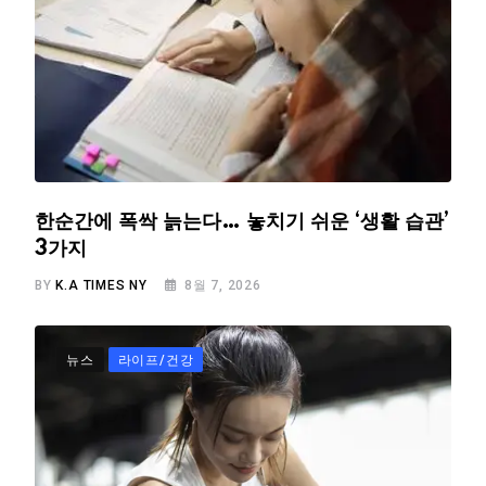
한순간에 폭싹 늙는다… 놓치기 쉬운 ‘생활 습관’
3가지
BY
K.A TIMES NY
8월 7, 2026
뉴스
라이프/건강