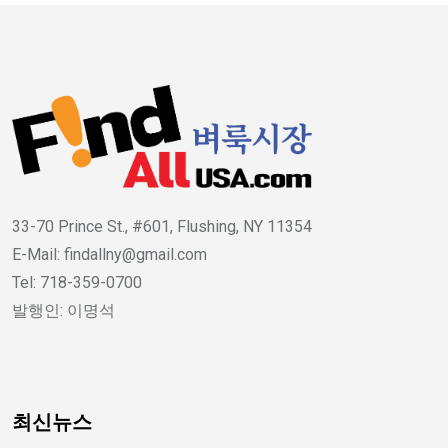
33-70 Prince St., #601, Flushing, NY 11354
E-Mail: findallny@gmail.com
Tel: 718-359-0700
발행인: 이명석
최신뉴스