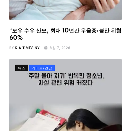
“모유 수유 산모, 최대 10년간 우울증·불안 위험
60%
BY
K.A TIMES NY
8월 7, 2026
뉴스
라이프/건강