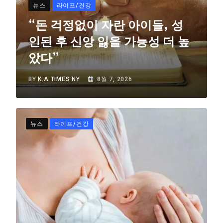
뉴스
라이프/건강
“돈 걱정없이 자란 아이들, 성
인된 후 신앙 잃을 가능성 더 높
았다”
BY
K.A TIMES NY
8월 7, 2026
뉴스
라이프/건강