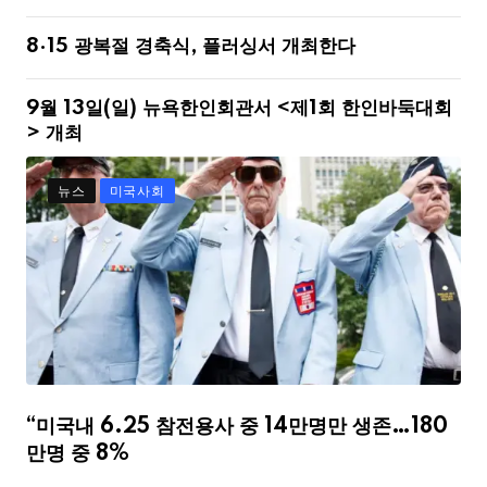
8·15 광복절 경축식, 플러싱서 개최한다
9월 13일(일) 뉴욕한인회관서 <제1회 한인바둑대회
> 개최
뉴스
미국사회
“미국내 6.25 참전용사 중 14만명만 생존…180
만명 중 8%