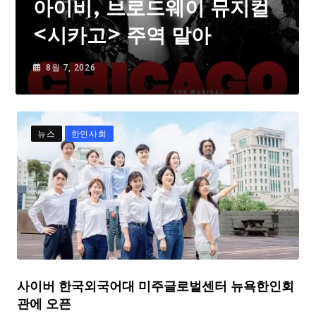
아이비, 브로드웨이 뮤지컬
<시카고> 주역 맡아
8월 7, 2026
뉴스
한인사회
사이버 한국외국어대 미주글로벌센터 뉴욕한인회
관에 오픈