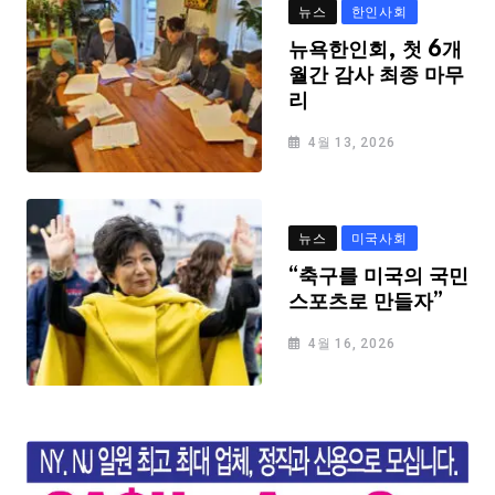
뉴스
한인사회
뉴욕한인회, 첫 6개
월간 감사 최종 마무
리
4월 13, 2026
뉴스
미국사회
“축구를 미국의 국민
스포츠로 만들자”
4월 16, 2026