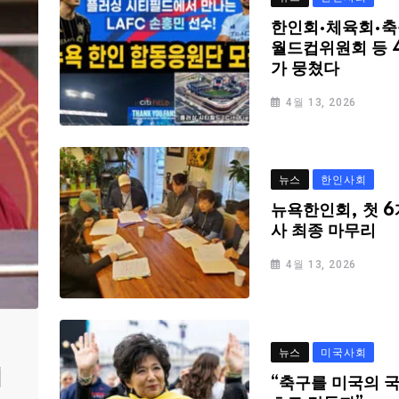
한인회·체육회·축
월드컵위원회 등 
가 뭉쳤다
4월 13, 2026
뉴스
한인사회
뉴욕한인회, 첫 6
사 최종 마무리
4월 13, 2026
뉴스
미국사회
심
“축구를 미국의 