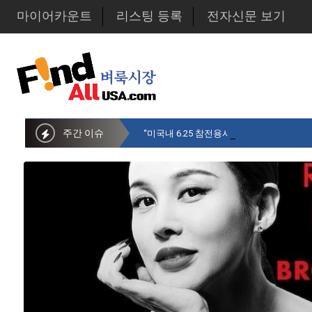
마이어카운트
리스팅 등록
전자신문 보기
주간 이슈
“미국내 6.25 참전용사 중 14만명만 생존…1