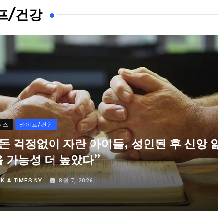
프/건강
뉴스
라이프/건강
“돈 걱정없이 자란 아이들, 성인된 후 신앙 
을 가능성 더 높았다”
Y
K.A TIMES NY
8월 7, 2026