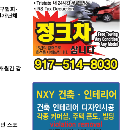
구협회·
4개단체
개월간 감
국민 스포