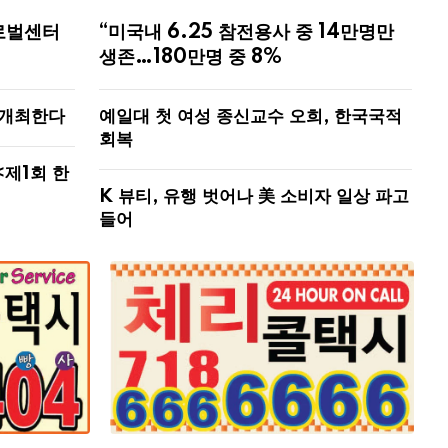
로벌센터
“미국내 6.25 참전용사 중 14만명만
생존…180만명 중 8%
 개최한다
예일대 첫 여성 종신교수 오희, 한국국적
회복
<제1회 한
K 뷰티, 유행 벗어나 美 소비자 일상 파고
들어