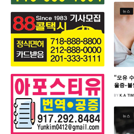
뉴스
“모유 수
울증·불
BY
K.A TI
뉴스