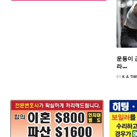
운동이 
라…
BY
K.A TI