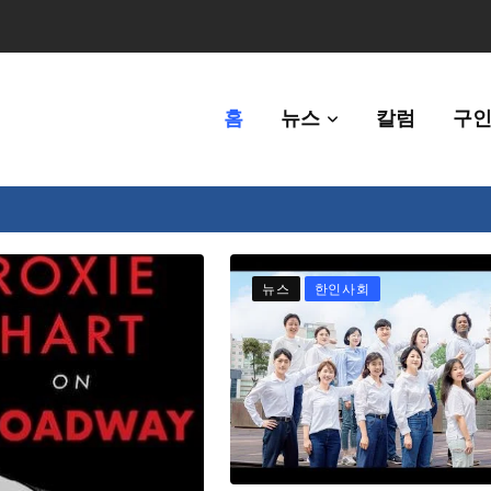
홈
뉴스
칼럼
구인
80만명 중 8% 수준
뉴스
한인사회