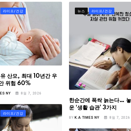
라이프/건강
뉴스
라이프/건강
유 산모, 최대 10년간 우
안 위험 60%
MES NY
8월 7, 2026
한순간에 폭싹 늙는다… 놓
운 ‘생활 습관’ 3가지
라이프/건강
BY
K.A TIMES NY
8월 7, 2026