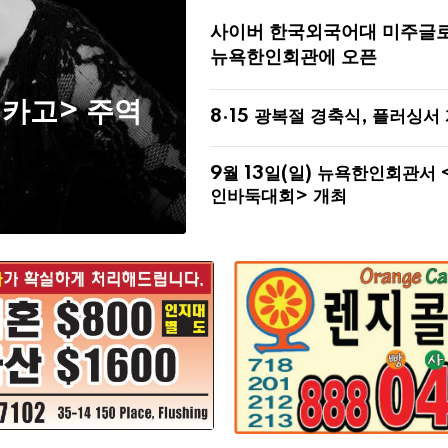
사이버 한국외국어대 미주글
뉴욕한인회관에 오픈
시카고> 주역
8·15 광복절 경축식, 플러싱서
9월 13일(일) 뉴욕한인회관서 
인바둑대회> 개최