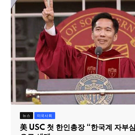
뉴스
미국사회
美 USC 첫 한인총장 “한국계 자부