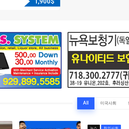
1,900
$
All
미국사회
뉴스
한인사회