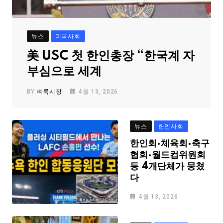
뉴스
미국사회
美 USC 첫 한인총장 “한국계 자
부심으로 세계
BY
벼룩시장
4월 13, 2026
뉴스
한인사회
한인회·체육회·축구
협회·월드컵위원회
등 4개단체가 뭉쳤
다
4월 13, 2026