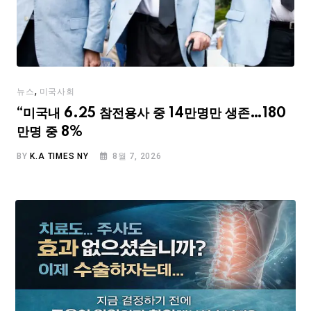
,
뉴스
미국사회
“미국내 6.25 참전용사 중 14만명만 생존…180
만명 중 8%
BY
K.A TIMES NY
8월 7, 2026