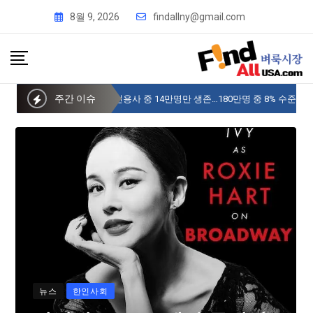
8월 9, 2026
findallny@gmail.com
주간 이슈
사이버 한국외국어대 미주글로벌센터 뉴욕
뉴스
한인사회