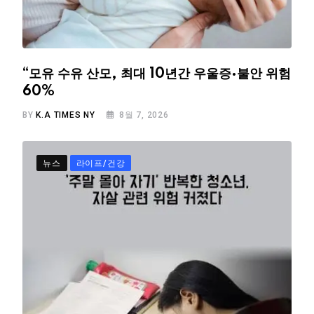
“모유 수유 산모, 최대 10년간 우울증·불안 위험
60%
BY
K.A TIMES NY
8월 7, 2026
뉴스
라이프/건강