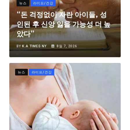
뉴스
라이프/건강
“돈 걱정없이 자란 아이들, 성
인된 후 신앙 잃을 가능성 더 높
았다”
BY
K.A TIMES NY
8월 7, 2026
뉴스
라이프/건강