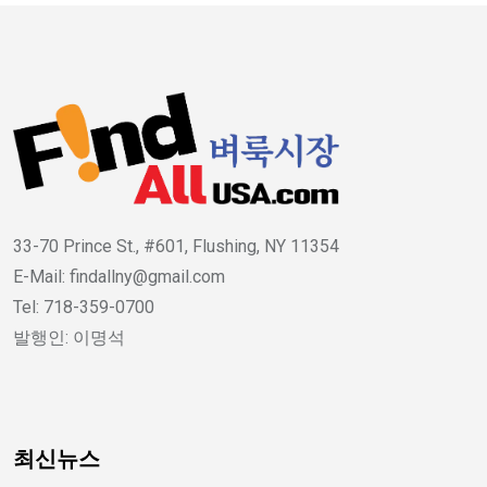
33-70 Prince St., #601, Flushing, NY 11354
E-Mail: findallny@gmail.com
Tel: 718-359-0700
발행인: 이명석
최신뉴스