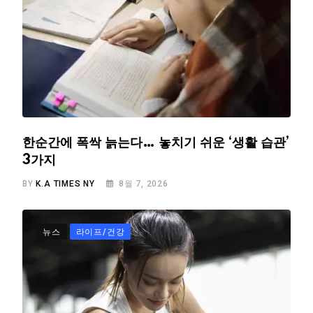
한순간에 폭싹 늙는다… 놓치기 쉬운 ‘생활 습관’
3가지
BY
K.A TIMES NY
8월 7, 2026
뉴스
라이프/건강