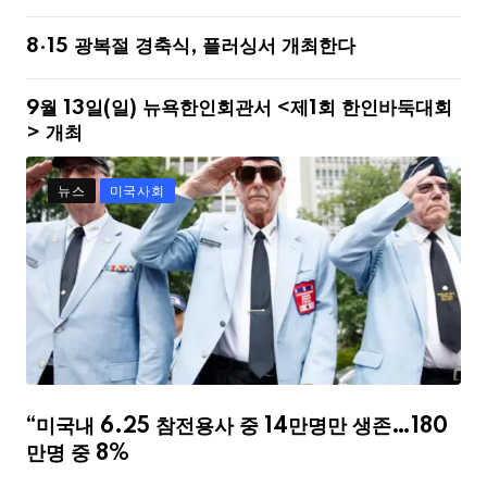
8·15 광복절 경축식, 플러싱서 개최한다
9월 13일(일) 뉴욕한인회관서 <제1회 한인바둑대회
> 개최
뉴스
미국사회
“미국내 6.25 참전용사 중 14만명만 생존…180
만명 중 8%