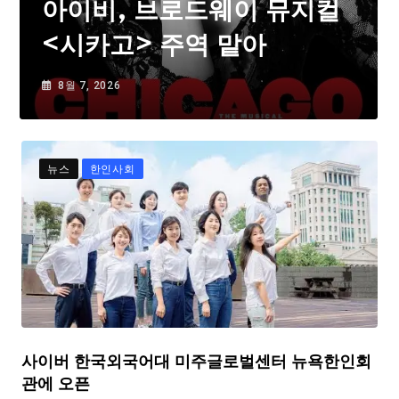
아이비, 브로드웨이 뮤지컬
<시카고> 주역 맡아
8월 7, 2026
뉴스
한인사회
사이버 한국외국어대 미주글로벌센터 뉴욕한인회
관에 오픈