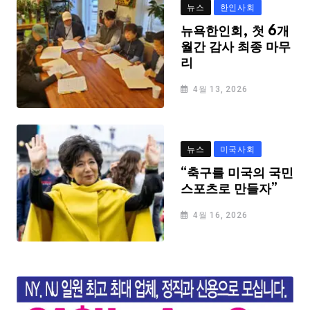
뉴스
한인사회
뉴욕한인회, 첫 6개
월간 감사 최종 마무
리
4월 13, 2026
뉴스
미국사회
“축구를 미국의 국민
스포츠로 만들자”
4월 16, 2026