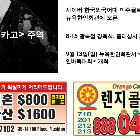
사이버 한국외국어대 미주글
뉴욕한인회관에 오픈
시카고> 주역
8·15 광복절 경축식, 플러싱서
9월 13일(일) 뉴욕한인회관서 
인바둑대회> 개최