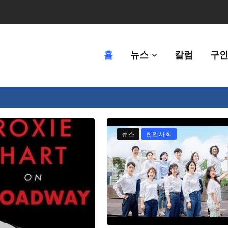
홈
뉴스
칼럼
구인
80만명 중 8% 수준
뉴스
한인사회