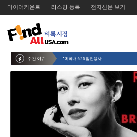
마이어카운트
리스팅 등록
전자신문 보기
주간 이슈
“미국내 6.25 참전용사 중 14만명만 생존…1