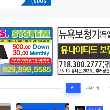
1,900
$
All
미국사회
뉴스
한인사회