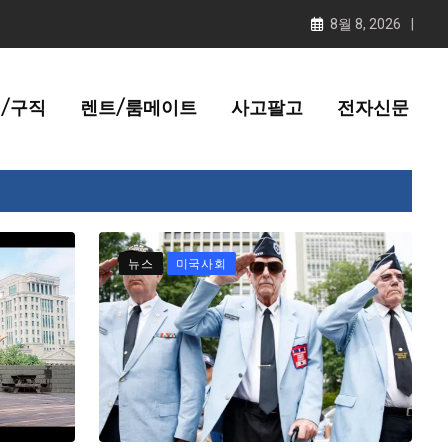
8월 8, 2026
/구직
렌트/룸메이트
사고팔고
전자신문
뉴스
미국사회