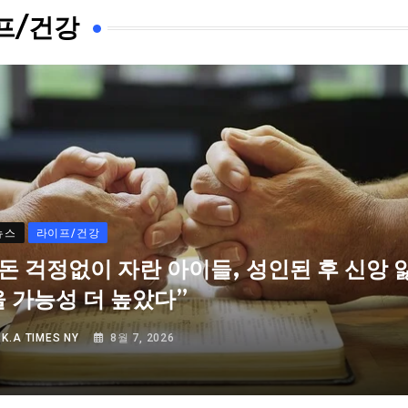
프/건강
뉴스
라이프/건강
“돈 걱정없이 자란 아이들, 성인된 후 신앙 
을 가능성 더 높았다”
Y
K.A TIMES NY
8월 7, 2026