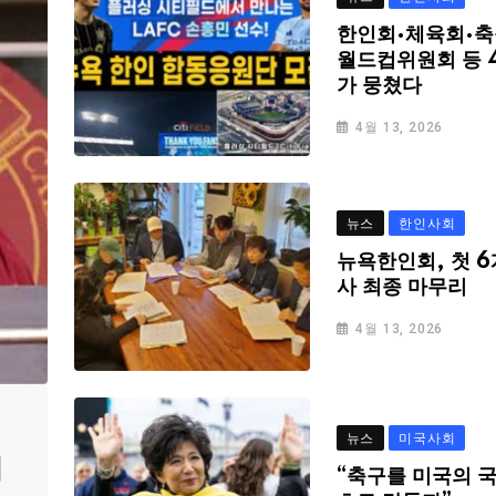
한인회·체육회·축
월드컵위원회 등 
가 뭉쳤다
4월 13, 2026
뉴스
한인사회
뉴욕한인회, 첫 6
사 최종 마무리
4월 13, 2026
뉴스
미국사회
심
“축구를 미국의 