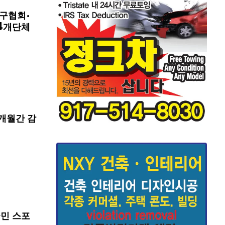
구협회·
4개단체
개월간 감
국민 스포