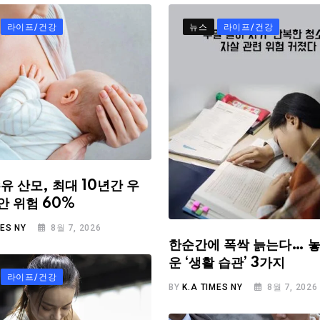
라이프/건강
뉴스
라이프/건강
유 산모, 최대 10년간 우
안 위험 60%
MES NY
8월 7, 2026
한순간에 폭싹 늙는다… 놓
운 ‘생활 습관’ 3가지
라이프/건강
BY
K.A TIMES NY
8월 7, 2026