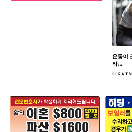
운동이 
라…
BY
K.A TI