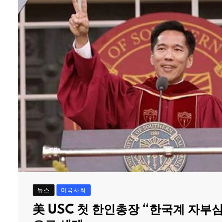
뉴스
미국사회
美 USC 첫 한인총장 “한국계 자부