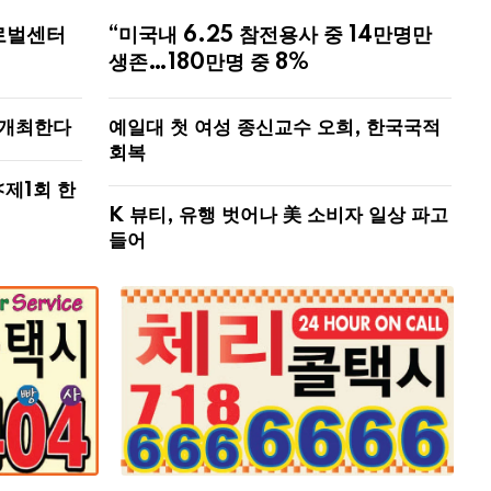
로벌센터
“미국내 6.25 참전용사 중 14만명만
생존…180만명 중 8%
 개최한다
예일대 첫 여성 종신교수 오희, 한국국적
회복
<제1회 한
K 뷰티, 유행 벗어나 美 소비자 일상 파고
들어