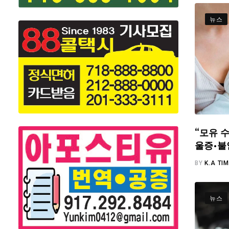
뉴스
“모유 수
울증·불
BY
K.A TI
뉴스