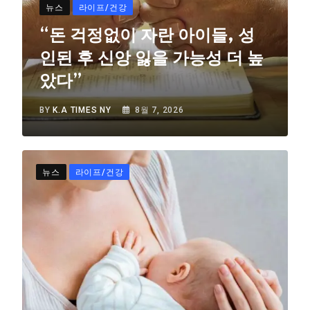
뉴스
라이프/건강
“돈 걱정없이 자란 아이들, 성
인된 후 신앙 잃을 가능성 더 높
았다”
BY
K.A TIMES NY
8월 7, 2026
뉴스
라이프/건강