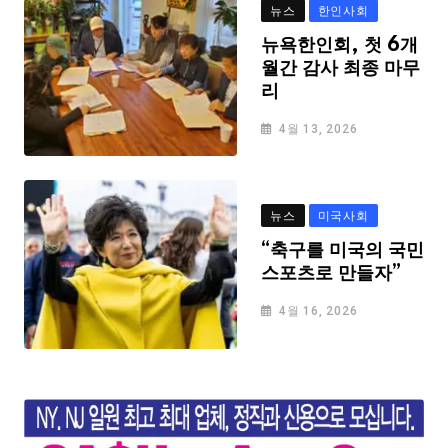
뉴스
한인사회
뉴욕한인회, 첫 6개
월간 감사 최종 마무
리
4월 13, 2026
뉴스
미국사회
“축구를 미국의 국민
스포츠로 만들자”
4월 16, 2026