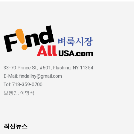
33-70 Prince St., #601, Flushing, NY 11354
E-Mail: findallny@gmail.com
Tel: 718-359-0700
발행인: 이명석
최신뉴스