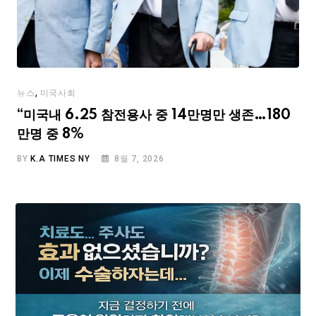
,
뉴스
미국사회
“미국내 6.25 참전용사 중 14만명만 생존…180
만명 중 8%
BY
K.A TIMES NY
8월 7, 2026