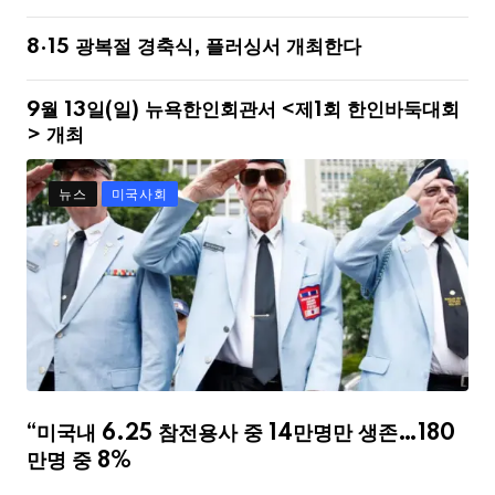
8·15 광복절 경축식, 플러싱서 개최한다
9월 13일(일) 뉴욕한인회관서 <제1회 한인바둑대회
> 개최
뉴스
미국사회
“미국내 6.25 참전용사 중 14만명만 생존…180
만명 중 8%