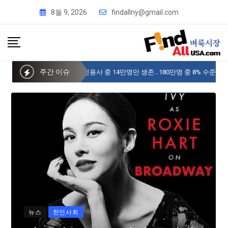
8월 9, 2026
findallny@gmail.com
주간 이슈
사이버 한국외국어대 미주글로벌센터 뉴욕
뉴스
한인사회