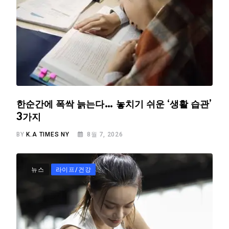
한순간에 폭싹 늙는다… 놓치기 쉬운 ‘생활 습관’
3가지
BY
K.A TIMES NY
8월 7, 2026
뉴스
라이프/건강