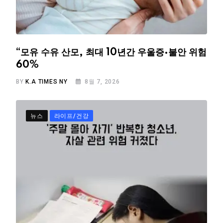
“모유 수유 산모, 최대 10년간 우울증·불안 위험
60%
BY
K.A TIMES NY
8월 7, 2026
뉴스
라이프/건강