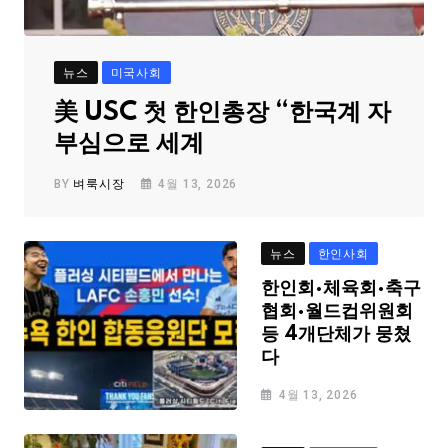
뉴스
미국사회
美 USC 첫 한인총장 “한국계 자
부심으로 세계
BY
벼룩시장
4월 13, 2026
뉴스
한인사회
한인회·체육회·축구
협회·월드컵위원회
등 4개단체가 뭉쳤
다
4월 13, 2026