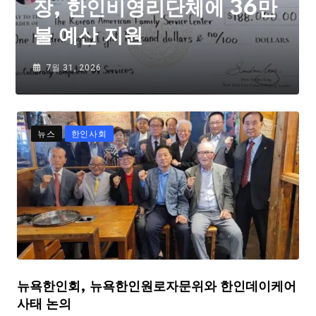
장, 한인비영리단체에 36만
불 예산 지원
7월 31, 2026
뉴스
한인사회
뉴욕한인회, 뉴욕한인원로자문위와 한인데이케어
사태 논의