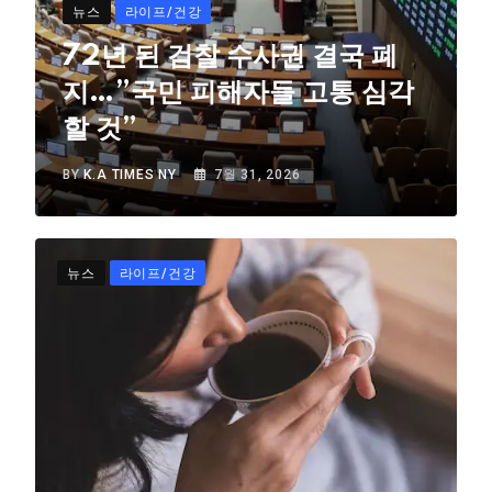
뉴스
라이프/건강
72년 된 검찰 수사권 결국 폐
지…”국민 피해자들 고통 심각
할 것”
BY
K.A TIMES NY
7월 31, 2026
뉴스
라이프/건강