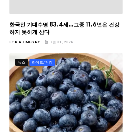
한국인 기대수명 83.4세…그중 11.6년은 건강
하지 못하게 산다
BY
K.A TIMES NY
7월 31, 2026
뉴스
라이프/건강