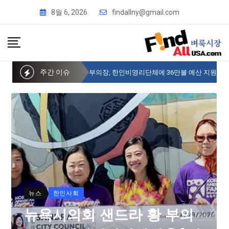
8월 6, 2026
findallny@gmail.com
주간 이슈
뉴욕시의회 샌드라 황 부의장, 한인비영리단체에 36만불 예산 지원
뉴스
한인사회
뉴욕시의회 샌드라 황 부의