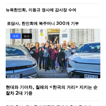
뉴욕한인회, 이동규 영사에 감사장 수여
로담사, 한인회에 복주머니 300개 기부
국제
뉴스
현대와 기아차, 칠레의 <한국의 거리> 지키는 순
찰차 2대 기증