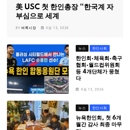
美 USC 첫 한인총장 “한국계 자
부심으로 세계
BY
벼룩시장
4월 13, 2026
뉴스
한인사회
한인회·체육회·축구
협회·월드컵위원회
등 4개단체가 뭉쳤
다
4월 13, 2026
뉴스
한인사회
뉴욕한인회, 첫 6개
월간 감사 최종 마무