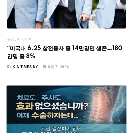
,
뉴스
미국사회
“미국내 6.25 참전용사 중 14만명만 생존…180
만명 중 8%
BY
K.A TIMES NY
8월 7, 2026