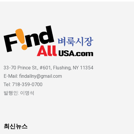
33-70 Prince St., #601, Flushing, NY 11354
E-Mail: findallny@gmail.com
Tel: 718-359-0700
발행인: 이명석
최신뉴스