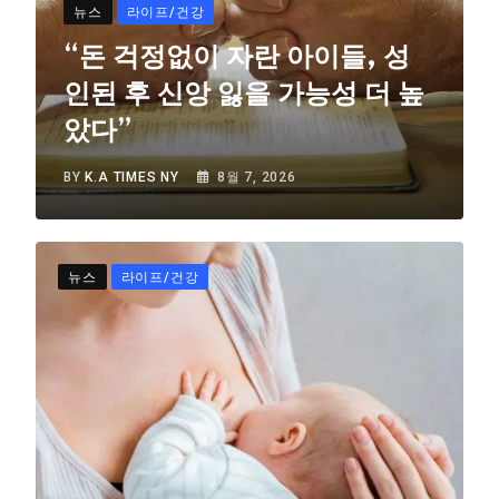
뉴스
라이프/건강
“돈 걱정없이 자란 아이들, 성
인된 후 신앙 잃을 가능성 더 높
았다”
BY
K.A TIMES NY
8월 7, 2026
뉴스
라이프/건강