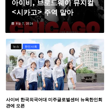
아이비, 브로드웨이 뮤지컬
<시카고> 주역 맡아
8월 7, 2026
뉴스
한인사회
사이버 한국외국어대 미주글로벌센터 뉴욕한인회
관에 오픈