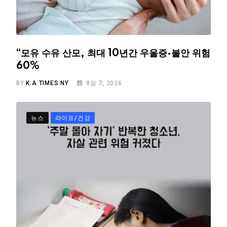
“모유 수유 산모, 최대 10년간 우울증·불안 위험
60%
BY
K.A TIMES NY
8월 7, 2026
뉴스
라이프/건강