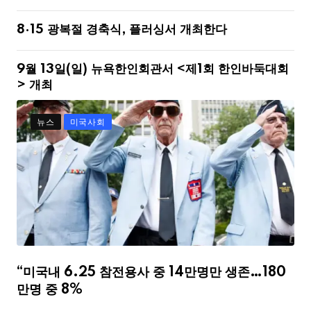
8·15 광복절 경축식, 플러싱서 개최한다
9월 13일(일) 뉴욕한인회관서 <제1회 한인바둑대회
> 개최
뉴스
미국사회
“미국내 6.25 참전용사 중 14만명만 생존…180
만명 중 8%