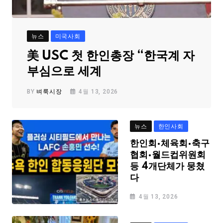
뉴스
미국사회
美 USC 첫 한인총장 “한국계 자
부심으로 세계
BY
벼룩시장
4월 13, 2026
뉴스
한인사회
한인회·체육회·축구
협회·월드컵위원회
등 4개단체가 뭉쳤
다
4월 13, 2026