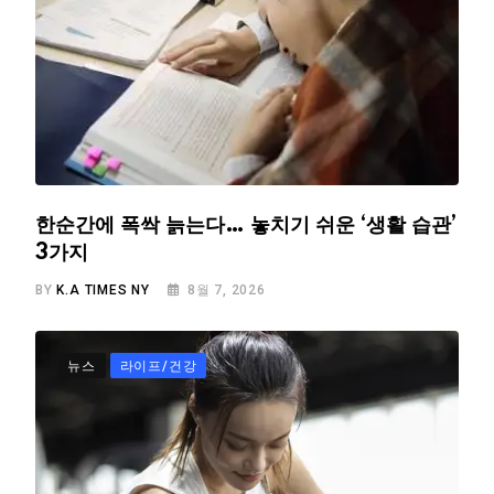
한순간에 폭싹 늙는다… 놓치기 쉬운 ‘생활 습관’
3가지
BY
K.A TIMES NY
8월 7, 2026
뉴스
라이프/건강