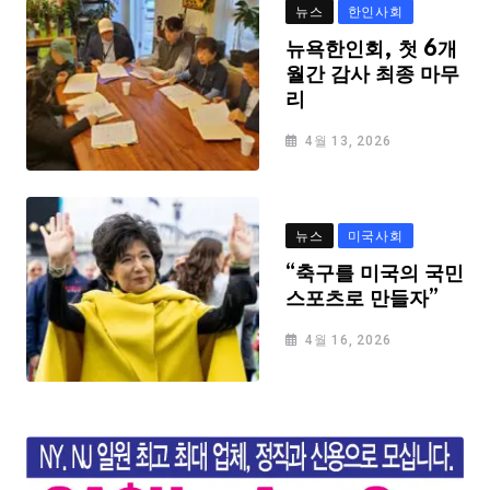
뉴스
한인사회
뉴욕한인회, 첫 6개
월간 감사 최종 마무
리
4월 13, 2026
뉴스
미국사회
“축구를 미국의 국민
스포츠로 만들자”
4월 16, 2026