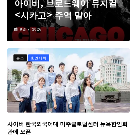
아이비, 브로드웨이 뮤지컬
<시카고> 주역 맡아
8월 7, 2026
뉴스
한인사회
사이버 한국외국어대 미주글로벌센터 뉴욕한인회
관에 오픈