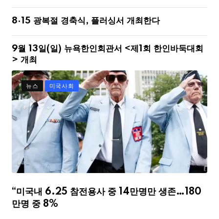
8·15 광복절 경축식, 플러싱서 개최한다
9월 13일(일) 뉴욕한인회관서 <제1회 한인바둑대회
> 개최
뉴스
미국사회
“미국내 6.25 참전용사 중 14만명만 생존…180
만명 중 8%