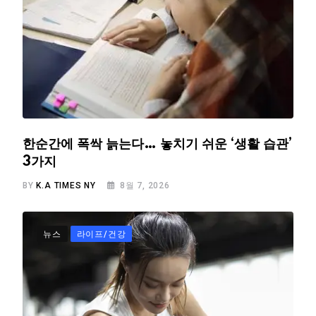
한순간에 폭싹 늙는다… 놓치기 쉬운 ‘생활 습관’
3가지
BY
K.A TIMES NY
8월 7, 2026
뉴스
라이프/건강