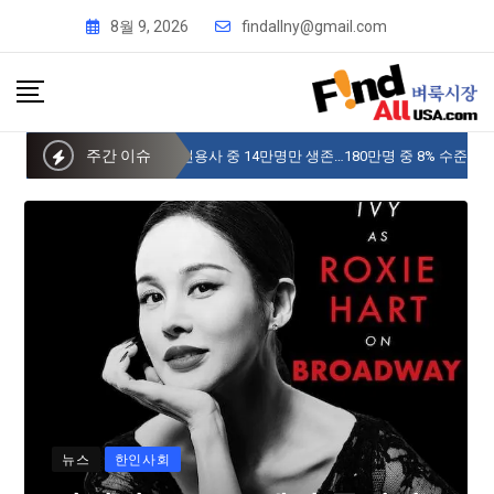
8월 9, 2026
findallny@gmail.com
주간 이슈
사이버 한국외국어대 미주글로벌센터 뉴욕
뉴스
한인사회