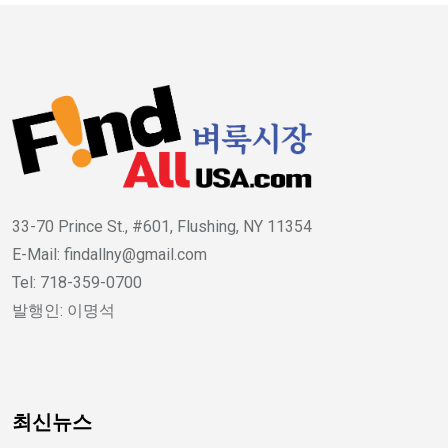
33-70 Prince St., #601, Flushing, NY 11354
E-Mail: findallny@gmail.com
Tel: 718-359-0700
발행인: 이명석
최신뉴스