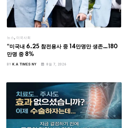
,
뉴스
미국사회
“미국내 6.25 참전용사 중 14만명만 생존…180
만명 중 8%
BY
K.A TIMES NY
8월 7, 2026