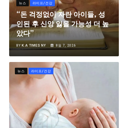
뉴스
라이프/건강
“돈 걱정없이 자란 아이들, 성
인된 후 신앙 잃을 가능성 더 높
았다”
BY
K.A TIMES NY
8월 7, 2026
뉴스
라이프/건강