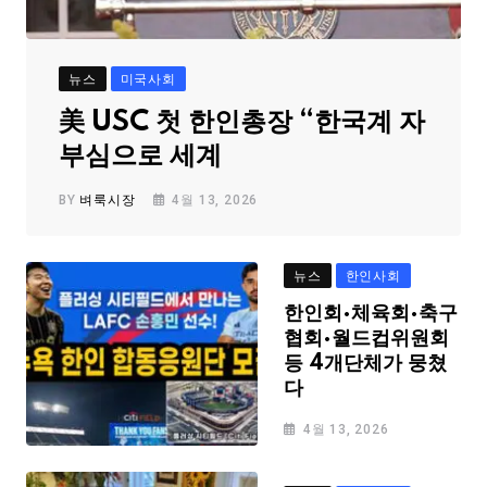
뉴스
미국사회
美 USC 첫 한인총장 “한국계 자
부심으로 세계
BY
벼룩시장
4월 13, 2026
뉴스
한인사회
한인회·체육회·축구
협회·월드컵위원회
등 4개단체가 뭉쳤
다
4월 13, 2026