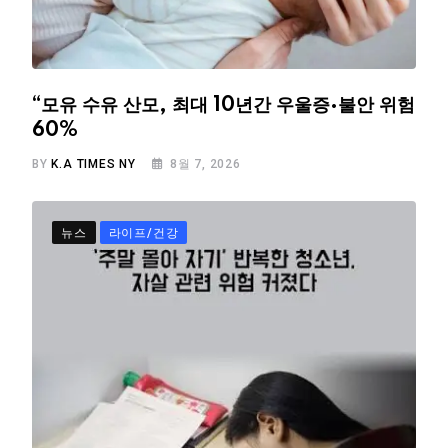
“모유 수유 산모, 최대 10년간 우울증·불안 위험
60%
BY
K.A TIMES NY
8월 7, 2026
뉴스
라이프/건강