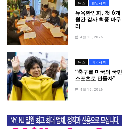
뉴스
한인사회
뉴욕한인회, 첫 6개
월간 감사 최종 마무
리
4월 13, 2026
뉴스
미국사회
“축구를 미국의 국민
스포츠로 만들자”
4월 16, 2026