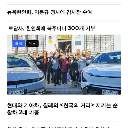
뉴욕한인회, 이동규 영사에 감사장 수여
로담사, 한인회에 복주머니 300개 기부
국제
뉴스
현대와 기아차, 칠레의 <한국의 거리> 지키는 순
찰차 2대 기증