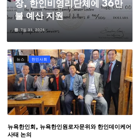
장, 한인비영리단체에 36만
불 예산 지원
7월 31, 2026
뉴스
한인사회
뉴욕한인회, 뉴욕한인원로자문위와 한인데이케어
사태 논의