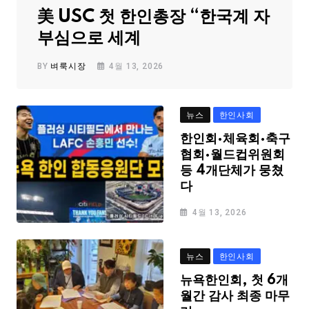
美 USC 첫 한인총장 “한국계 자
부심으로 세계
BY
벼룩시장
4월 13, 2026
뉴스
한인사회
한인회·체육회·축구
협회·월드컵위원회
등 4개단체가 뭉쳤
다
4월 13, 2026
뉴스
한인사회
뉴욕한인회, 첫 6개
월간 감사 최종 마무