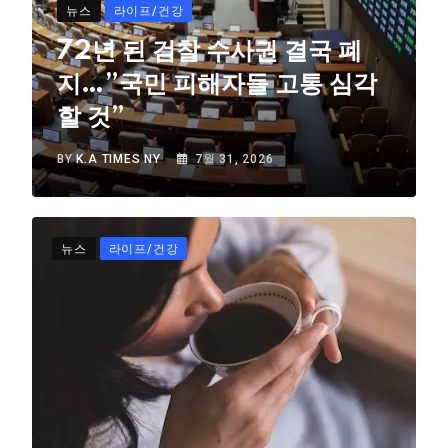
뉴스
라이프/건강
72년 된 검찰 수사권 결국 폐
지…”국민 피해자들 고통 심각
할 것”
BY
K.A TIMES NY
7월 31, 2026
뉴스
라이프/건강