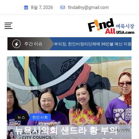
8월 7, 2026
findallny@gmail.com
주간 이슈
뉴욕시의회 샌드라 황 부의장, 한인비영리단체에 36만불 예산 지원
뉴스
한인사회
뉴욕시의회 샌드라 황 부의