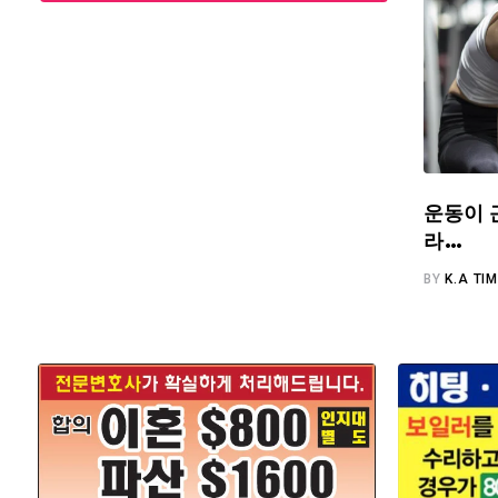
운동이 
라…
BY
K.A TI