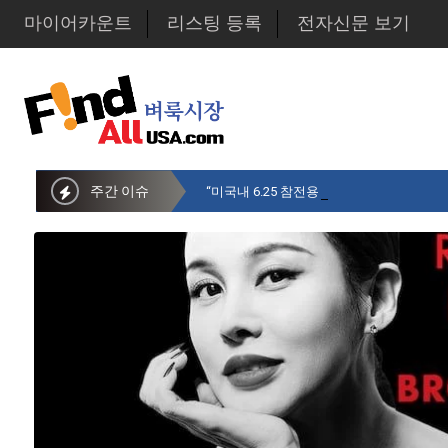
마이어카운트
리스팅 등록
전자신문 보기
주간 이슈
“미국내 6.25 참전용사 중 14만명만 생존…1