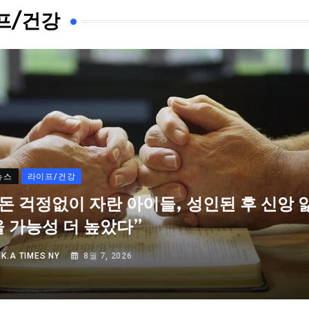
프/건강
뉴스
라이프/건강
“돈 걱정없이 자란 아이들, 성인된 후 신앙 
을 가능성 더 높았다”
Y
K.A TIMES NY
8월 7, 2026