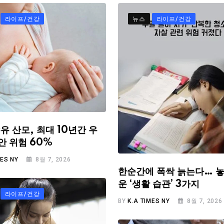
라이프/건강
뉴스
라이프/건강
유 산모, 최대 10년간 우
안 위험 60%
MES NY
8월 7, 2026
한순간에 폭싹 늙는다… 놓
운 ‘생활 습관’ 3가지
라이프/건강
BY
K.A TIMES NY
8월 7, 2026