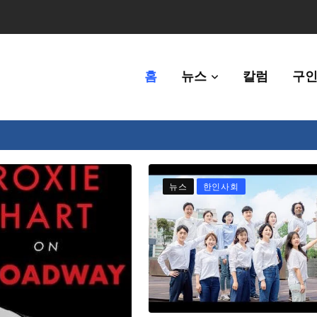
홈
뉴스
칼럼
구인
80만명 중 8% 수준
뉴스
한인사회