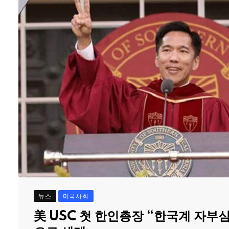
뉴스
미국사회
美 USC 첫 한인총장 “한국계 자부