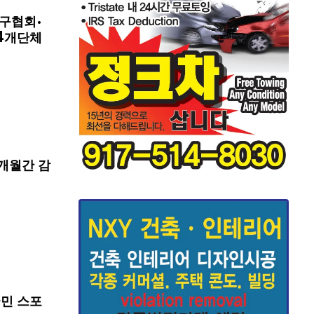
구협회·
4개단체
개월간 감
국민 스포