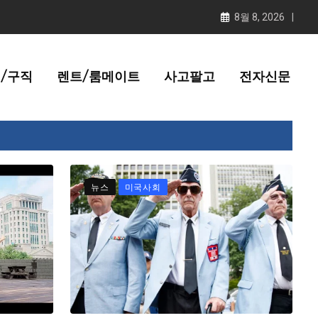
8월 8, 2026
/구직
렌트/룸메이트
사고팔고
전자신문
뉴스
미국사회