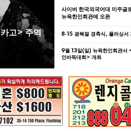
사이버 한국외국어대 미주글
뉴욕한인회관에 오픈
시카고> 주역
8·15 광복절 경축식, 플러싱서
9월 13일(일) 뉴욕한인회관서 
인바둑대회> 개최