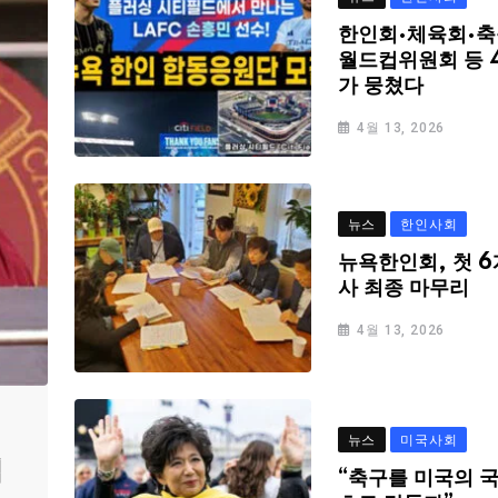
한인회·체육회·축
월드컵위원회 등 
가 뭉쳤다
4월 13, 2026
뉴스
한인사회
뉴욕한인회, 첫 6
사 최종 마무리
4월 13, 2026
뉴스
미국사회
심
“축구를 미국의 