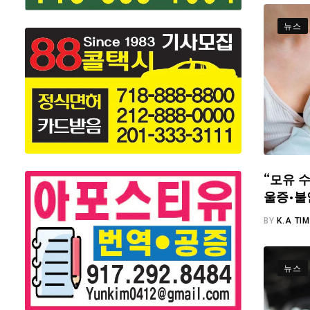
뉴스
“모유 수
울증·불
BY
K.A TI
뉴스