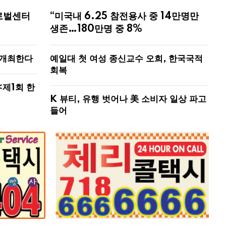
로벌센터
“미국내 6.25 참전용사 중 14만명만
생존…180만명 중 8%
 개최한다
예일대 첫 여성 종신교수 오희, 한국국적
회복
<제1회 한
K 뷰티, 유행 벗어나 美 소비자 일상 파고
들어