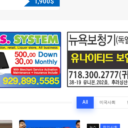
1,900
$
All
미국사회
뉴스
한인사회