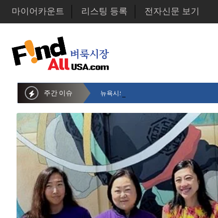
마이어카운트
리스팅 등록
전자신문 보기
주간 이슈
뉴욕시의회 샌드라 황 부의장, 한인비영리단