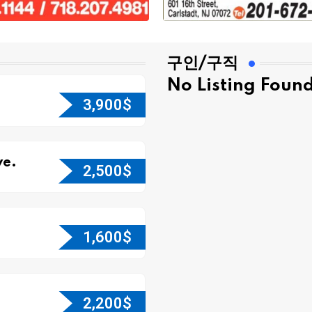
구인/구직
No Listing Foun
3,900
$
e.
2,500
$
1,600
$
2,200
$