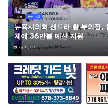
뉴스
한인사회
뉴욕시의회 샌드라 황 부의장,
체에 36만불 예산 지원
7월 31, 2026