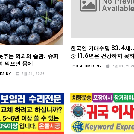
한국인 기대수명 83.4세
중 11.6년은 건강하지 못
늦추는 의외의 습관, 슈퍼
려 먹으면 몸에
BY
K.A TIMES NY
7월 31, 202
MES NY
7월 31, 2026