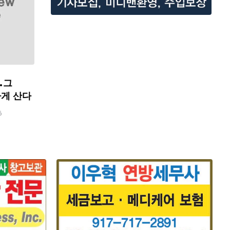
…그
하게 산다
6