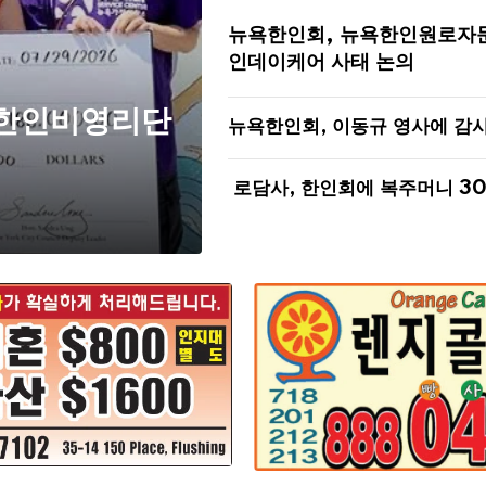
뉴욕한인회, 뉴욕한인원로자
인데이케어 사태 논의
 한인비영리단
뉴욕한인회, 이동규 영사에 감
로담사, 한인회에 복주머니 3