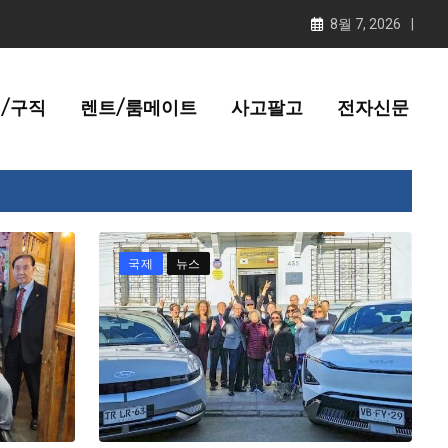
8월 7, 2026
/구직
렌트/룸메이트
사고팔고
전자신문
국제
뉴스