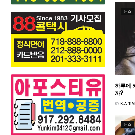
뉴스
하루에 
까?
BY
K.A TI
뉴스