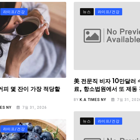
라이프/건강
뉴스
라이프/건강
美 전문직 비자 10만달러 
료, 항소법원에서 또 제동
커피 몇 잔이 가장 적당할
BY
K.A TIMES NY
7월 31, 202
MES NY
7월 31, 2026
뉴스
라이프/건강
라이프/건강