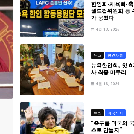
한인회·체육회·축
월드컵위원회 등 
가 뭉쳤다
4월 13, 2026
뉴스
한인사회
뉴욕한인회, 첫 6
사 최종 마무리
4월 13, 2026
뉴스
미국사회
심
“축구를 미국의 
츠로 만들자”