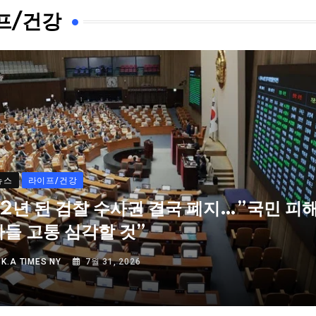
프/건강
뉴스
라이프/건강
72년 된 검찰 수사권 결국 폐지…”국민 피
자들 고통 심각할 것”
Y
K.A TIMES NY
7월 31, 2026