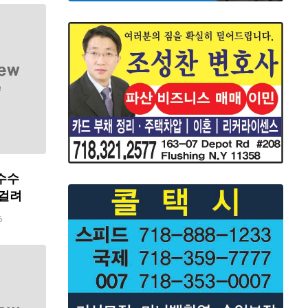
수수
 걸려
6