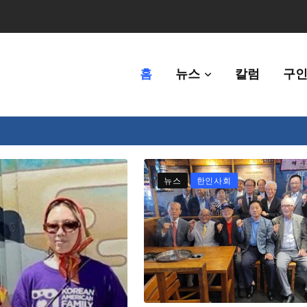
홈
뉴스
칼럼
구인
체에 36만불 예산 지원
뉴스
한인사회