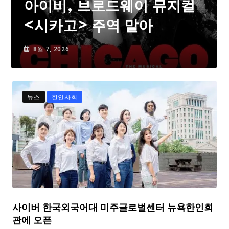
아이비, 브로드웨이 뮤지컬
<시카고> 주역 맡아
8월 7, 2026
뉴스
한인사회
사이버 한국외국어대 미주글로벌센터 뉴욕한인회
관에 오픈