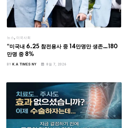
,
뉴스
미국사회
“미국내 6.25 참전용사 중 14만명만 생존…180
만명 중 8%
BY
K.A TIMES NY
8월 7, 2026