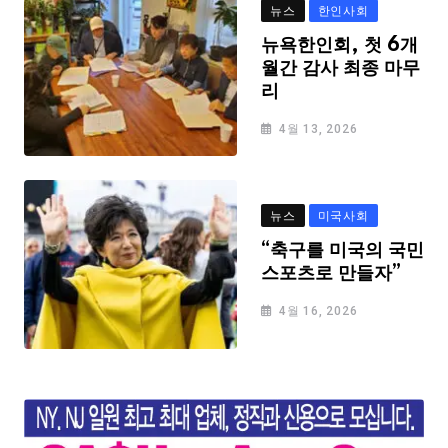
뉴스
한인사회
뉴욕한인회, 첫 6개
월간 감사 최종 마무
리
4월 13, 2026
뉴스
미국사회
“축구를 미국의 국민
스포츠로 만들자”
4월 16, 2026