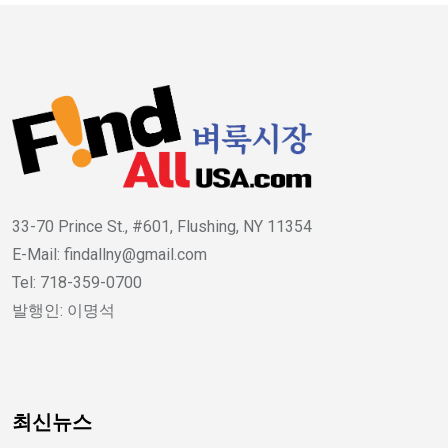
33-70 Prince St., #601, Flushing, NY 11354
E-Mail: findallny@gmail.com
Tel: 718-359-0700
발행인: 이명석
최신뉴스