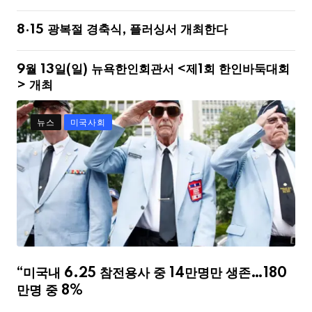
8·15 광복절 경축식, 플러싱서 개최한다
9월 13일(일) 뉴욕한인회관서 <제1회 한인바둑대회
> 개최
뉴스
미국사회
“미국내 6.25 참전용사 중 14만명만 생존…180
만명 중 8%