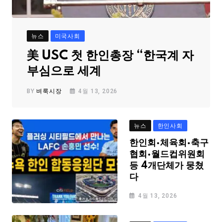
뉴스
미국사회
美 USC 첫 한인총장 “한국계 자
부심으로 세계
BY
벼룩시장
4월 13, 2026
뉴스
한인사회
한인회·체육회·축구
협회·월드컵위원회
등 4개단체가 뭉쳤
다
4월 13, 2026