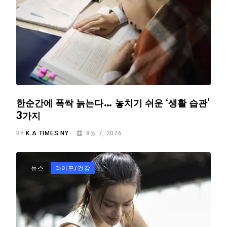
한순간에 폭싹 늙는다… 놓치기 쉬운 ‘생활 습관’
3가지
BY
K.A TIMES NY
8월 7, 2026
뉴스
라이프/건강