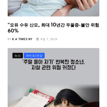
“모유 수유 산모, 최대 10년간 우울증·불안 위험
60%
BY
K.A TIMES NY
8월 7, 2026
뉴스
라이프/건강