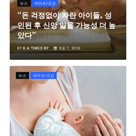
뉴스
라이프/건강
“돈 걱정없이 자란 아이들, 성
인된 후 신앙 잃을 가능성 더 높
았다”
BY
K.A TIMES NY
8월 7, 2026
뉴스
라이프/건강