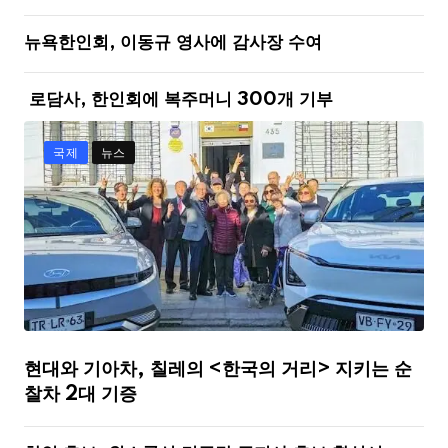
뉴욕한인회, 이동규 영사에 감사장 수여
로담사, 한인회에 복주머니 300개 기부
국제
뉴스
현대와 기아차, 칠레의 <한국의 거리> 지키는 순
찰차 2대 기증