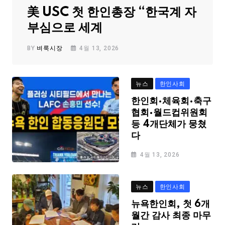
美 USC 첫 한인총장 “한국계 자
부심으로 세계
BY
벼룩시장
4월 13, 2026
뉴스
한인사회
한인회·체육회·축구
협회·월드컵위원회
등 4개단체가 뭉쳤
다
4월 13, 2026
뉴스
한인사회
뉴욕한인회, 첫 6개
월간 감사 최종 마무