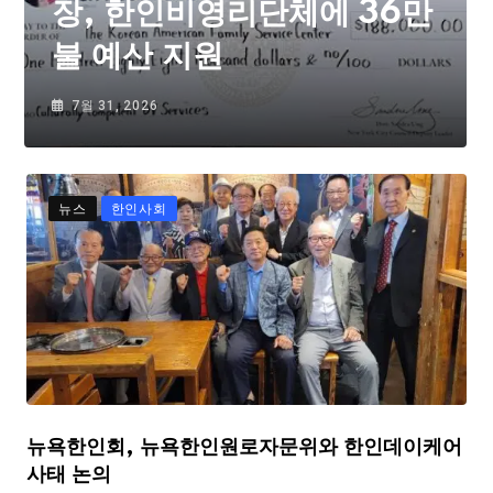
장, 한인비영리단체에 36만
불 예산 지원
7월 31, 2026
뉴스
한인사회
뉴욕한인회, 뉴욕한인원로자문위와 한인데이케어
사태 논의