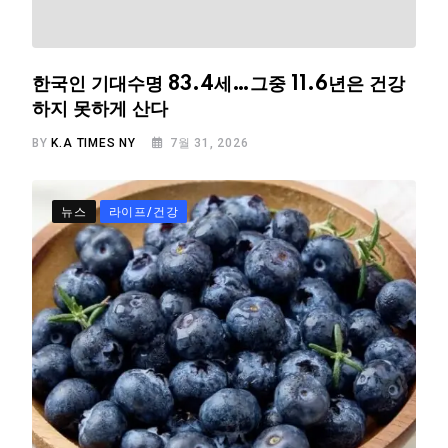
한국인 기대수명 83.4세…그중 11.6년은 건강
하지 못하게 산다
BY
K.A TIMES NY
7월 31, 2026
뉴스
라이프/건강