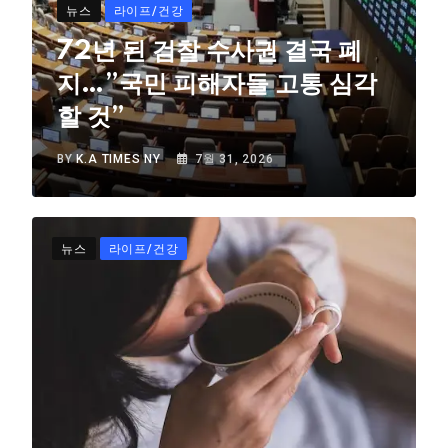
뉴스
라이프/건강
72년 된 검찰 수사권 결국 폐
지…”국민 피해자들 고통 심각
할 것”
BY
K.A TIMES NY
7월 31, 2026
뉴스
라이프/건강