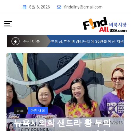
8월 6, 2026
findallny@gmail.com
주간 이슈
뉴욕시의회 샌드라 황 부의장, 한인비영리단체에 36만불 예산 지원
뉴스
한인사회
뉴욕시의회 샌드라 황 부의