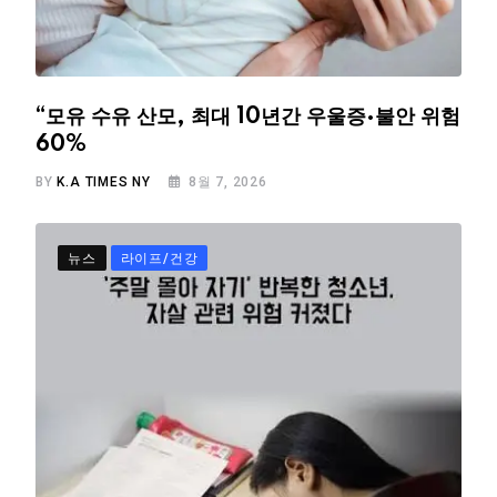
“모유 수유 산모, 최대 10년간 우울증·불안 위험
60%
BY
K.A TIMES NY
8월 7, 2026
뉴스
라이프/건강