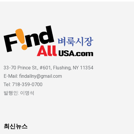
33-70 Prince St., #601, Flushing, NY 11354
E-Mail: findallny@gmail.com
Tel: 718-359-0700
발행인: 이명석
최신뉴스