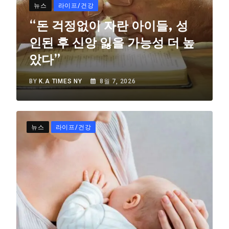
뉴스
라이프/건강
“돈 걱정없이 자란 아이들, 성
인된 후 신앙 잃을 가능성 더 높
았다”
BY
K.A TIMES NY
8월 7, 2026
뉴스
라이프/건강