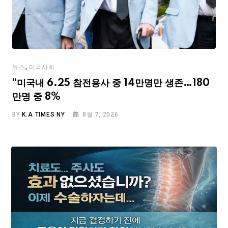
,
뉴스
미국사회
“미국내 6.25 참전용사 중 14만명만 생존…180
만명 중 8%
BY
K.A TIMES NY
8월 7, 2026