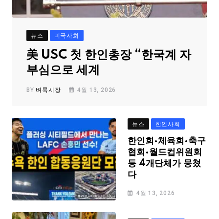
뉴스
미국사회
美 USC 첫 한인총장 “한국계 자
부심으로 세계
BY
벼룩시장
4월 13, 2026
뉴스
한인사회
한인회·체육회·축구
협회·월드컵위원회
등 4개단체가 뭉쳤
다
4월 13, 2026