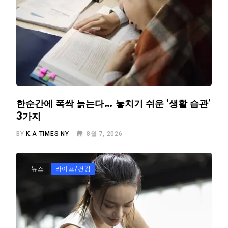
한순간에 폭싹 늙는다… 놓치기 쉬운 ‘생활 습관’
3가지
BY
K.A TIMES NY
8월 7, 2026
뉴스
라이프/건강