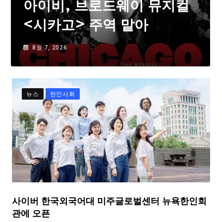
아이비, 브로드웨이 뮤지컬
<시카고> 주역 맡아
8월 7, 2026
뉴스
한인사회
사이버 한국외국어대 미주글로벌센터 뉴욕한인회
관에 오픈