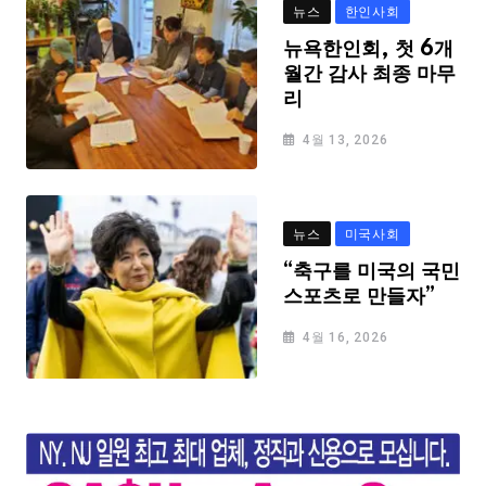
뉴스
한인사회
뉴욕한인회, 첫 6개
월간 감사 최종 마무
리
4월 13, 2026
뉴스
미국사회
“축구를 미국의 국민
스포츠로 만들자”
4월 16, 2026