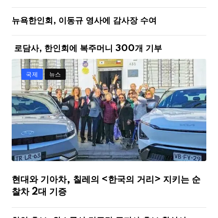
뉴욕한인회, 이동규 영사에 감사장 수여
로담사, 한인회에 복주머니 300개 기부
국제
뉴스
현대와 기아차, 칠레의 <한국의 거리> 지키는 순
찰차 2대 기증