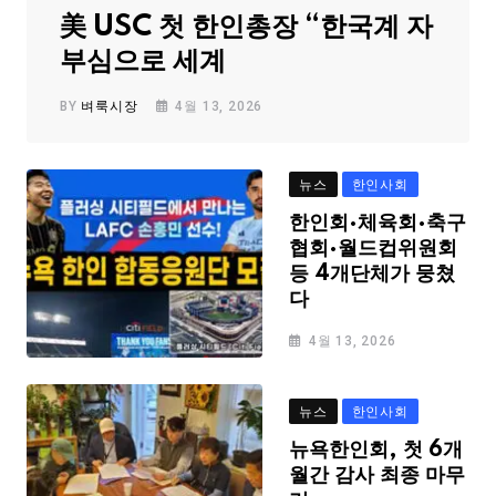
美 USC 첫 한인총장 “한국계 자
부심으로 세계
BY
벼룩시장
4월 13, 2026
뉴스
한인사회
한인회·체육회·축구
협회·월드컵위원회
등 4개단체가 뭉쳤
다
4월 13, 2026
뉴스
한인사회
뉴욕한인회, 첫 6개
월간 감사 최종 마무