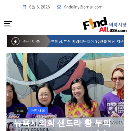
8월 6, 2026
findallny@gmail.com
주간 이슈
뉴욕시의회 샌드라 황 부의장, 한인비영리단체에 36만불 예산 지원
뉴스
한인사회
뉴욕시의회 샌드라 황 부의