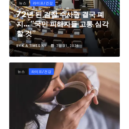
뉴스
라이프/건강
72년 된 검찰 수사권 결국 폐
지…”국민 피해자들 고통 심각
할 것”
BY
K.A TIMES NY
7월 31, 2026
뉴스
라이프/건강