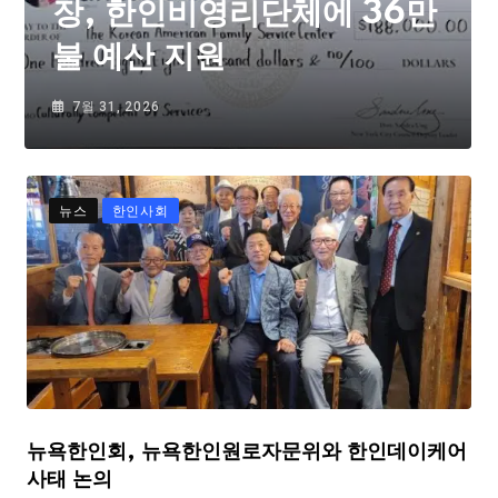
장, 한인비영리단체에 36만
불 예산 지원
7월 31, 2026
뉴스
한인사회
뉴욕한인회, 뉴욕한인원로자문위와 한인데이케어
사태 논의