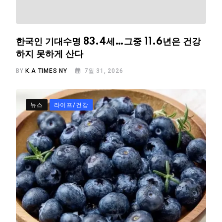
한국인 기대수명 83.4세…그중 11.6년은 건강
하지 못하게 산다
BY
K.A TIMES NY
7월 31, 2026
뉴스
라이프/건강