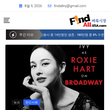
8월 9, 2026
findallny@gmail.com
주간 이슈
사이버 한국외국어대 미주글로벌센터 뉴욕
뉴스
한인사회