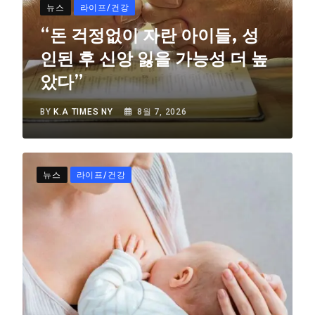
뉴스
라이프/건강
“돈 걱정없이 자란 아이들, 성
인된 후 신앙 잃을 가능성 더 높
았다”
BY
K.A TIMES NY
8월 7, 2026
뉴스
라이프/건강