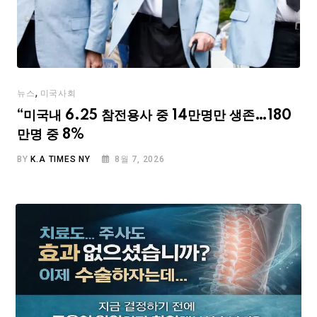
,
뉴스
미국사회
“미국내 6.25 참전용사 중 14만명만 생존…180
만명 중 8%
BY
K.A TIMES NY
8월 7, 2026