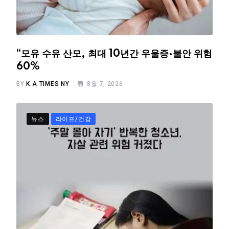
“모유 수유 산모, 최대 10년간 우울증·불안 위험
60%
BY
K.A TIMES NY
8월 7, 2026
뉴스
라이프/건강