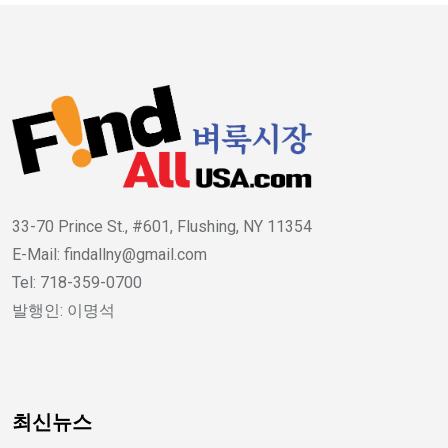
33-70 Prince St., #601, Flushing, NY 11354
E-Mail: findallny@gmail.com
Tel: 718-359-0700
발행인: 이명석
최신뉴스