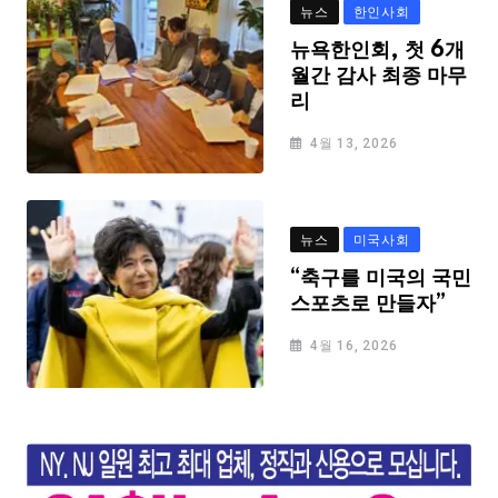
뉴스
한인사회
뉴욕한인회, 첫 6개
월간 감사 최종 마무
리
4월 13, 2026
뉴스
미국사회
“축구를 미국의 국민
스포츠로 만들자”
4월 16, 2026