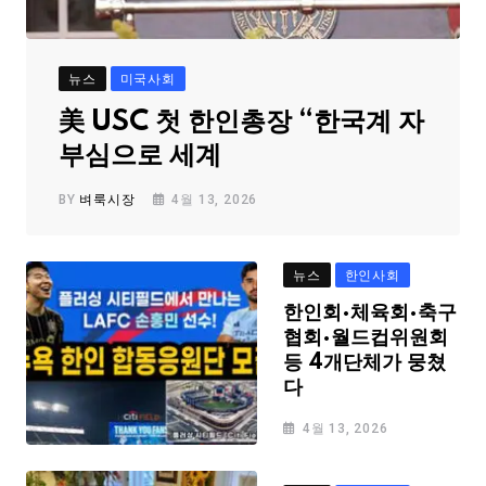
뉴스
미국사회
美 USC 첫 한인총장 “한국계 자
부심으로 세계
BY
벼룩시장
4월 13, 2026
뉴스
한인사회
한인회·체육회·축구
협회·월드컵위원회
등 4개단체가 뭉쳤
다
4월 13, 2026