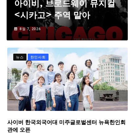
아이비, 브로드웨이 뮤지컬
<시카고> 주역 맡아
8월 7, 2026
뉴스
한인사회
사이버 한국외국어대 미주글로벌센터 뉴욕한인회
관에 오픈