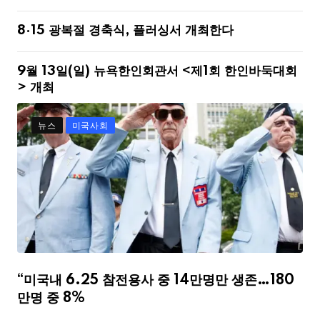
8·15 광복절 경축식, 플러싱서 개최한다
9월 13일(일) 뉴욕한인회관서 <제1회 한인바둑대회
> 개최
뉴스
미국사회
“미국내 6.25 참전용사 중 14만명만 생존…180
만명 중 8%