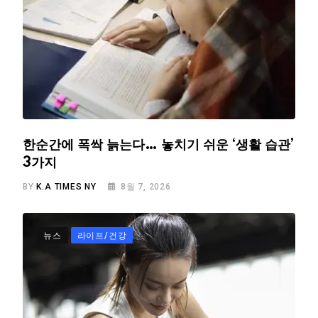
한순간에 폭싹 늙는다… 놓치기 쉬운 ‘생활 습관’
3가지
BY
K.A TIMES NY
8월 7, 2026
뉴스
라이프/건강