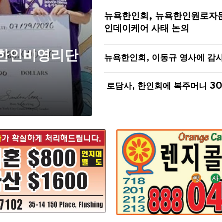
뉴욕한인회, 뉴욕한인원로자
인데이케어 사태 논의
 한인비영리단
뉴욕한인회, 이동규 영사에 감
로담사, 한인회에 복주머니 3