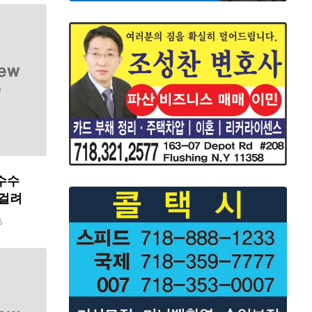
수수
 걸려
6