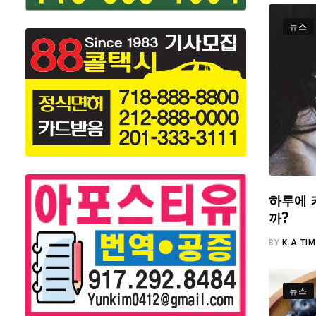
뉴스
하루에 
까?
BY
K.A TI
뉴스