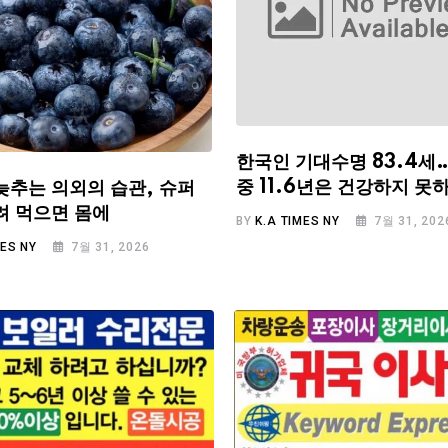
한국인 기대수명 83.4세
중 11.6년은 건강하지 못
늦추는 의외의 습관, 슈퍼
려 먹으면 몸에
BY
K.A TIMES NY
7월 31, 202
MES NY
7월 31, 2026