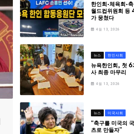
한인회·체육회·축
월드컵위원회 등 
가 뭉쳤다
4월 13, 2026
뉴스
한인사회
뉴욕한인회, 첫 6
사 최종 마무리
4월 13, 2026
뉴스
미국사회
심
“축구를 미국의 
츠로 만들자”