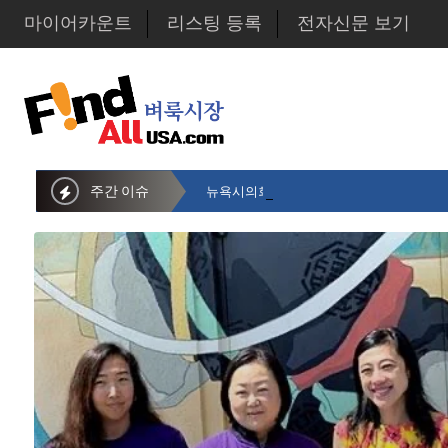
마이어카운트
리스팅 등록
전자신문 보기
주간 이슈
뉴욕시의회 샌드라 황 부의장, 한인비영리단