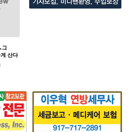
…그
하게 산다
6