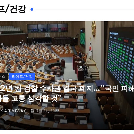
프/건강
뉴스
라이프/건강
72년 된 검찰 수사권 결국 폐지…”국민 피
자들 고통 심각할 것”
Y
K.A TIMES NY
7월 31, 2026