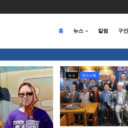
홈
뉴스
칼럼
구인
체에 36만불 예산 지원
뉴스
한인사회