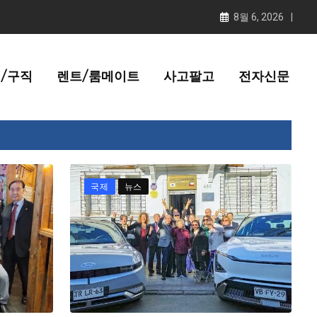
8월 6, 2026
/구직
렌트/룸메이트
사고팔고
전자신문
국제
뉴스