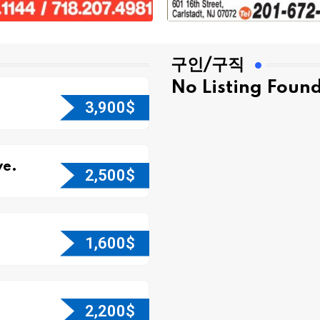
구인/구직
No Listing Foun
3,900
$
e.
2,500
$
1,600
$
2,200
$