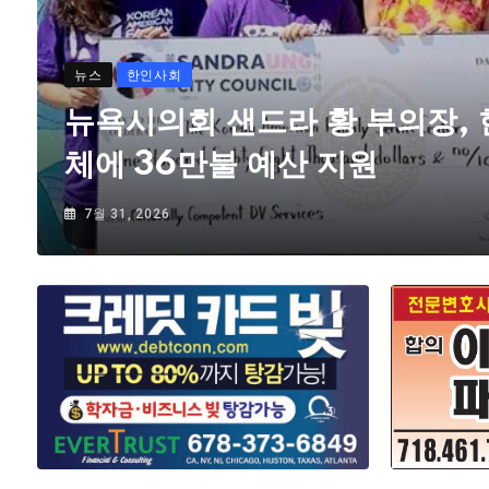
뉴스
한인사회
뉴욕시의회 샌드라 황 부의장,
체에 36만불 예산 지원
7월 31, 2026