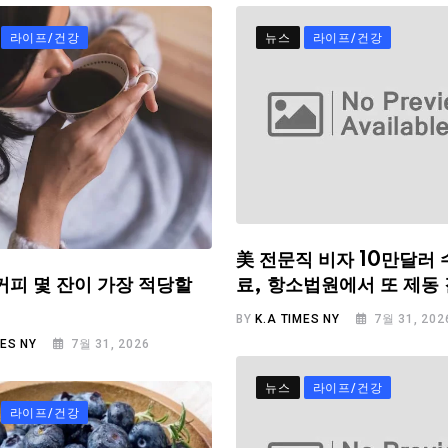
라이프/건강
뉴스
라이프/건강
美 전문직 비자 10만달러 
료, 항소법원에서 또 제동
커피 몇 잔이 가장 적당할
BY
K.A TIMES NY
7월 31, 202
MES NY
7월 31, 2026
뉴스
라이프/건강
라이프/건강