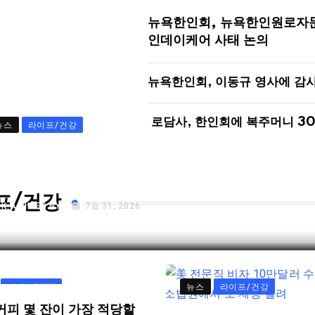
뉴욕한인회, 뉴욕한인원로자
인데이케어 사태 논의
뉴욕한인회, 이동규 영사에 감
로담사, 한인회에 복주머니 3
뉴스
라이프/건강
72년 된 검찰 수사권 결국 폐지…”국민 피
자들 고통 심각할 것”
프/건강
Y
K.A TIMES NY
7월 31, 2026
라이프/건강
뉴스
라이프/건강
커피 몇 잔이 가장 적당할