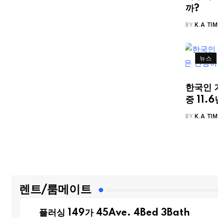
까?
BY
K.A TI
뉴스
한국인 
중 11
BY
K.A TI
렌트/룸메이트
플러싱 149가 45Ave. 4Bed 3Bath