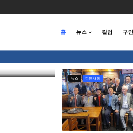
홈
뉴스
칼럼
구인
 한인비영리단
체에 36만불 예산 지원
뉴스
한인사회