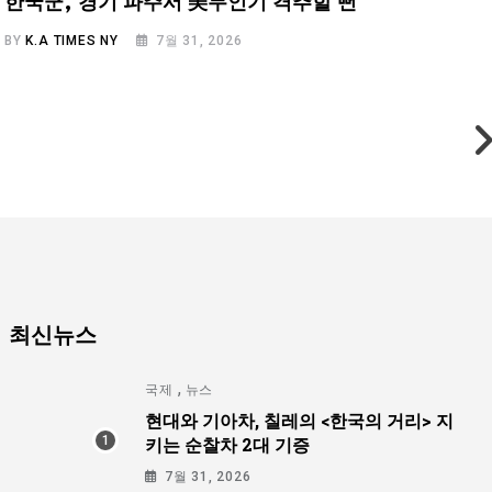
한국군, 경기 파주서 美무인기 격추할 뻔
BY
K.A TIMES NY
7월 31, 2026
B
최신뉴스
,
국제
뉴스
현대와 기아차, 칠레의 <한국의 거리> 지
키는 순찰차 2대 기증
7월 31, 2026