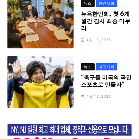
뉴스
한인사회
뉴욕한인회, 첫 6개
월간 감사 최종 마무
리
4월 13, 2026
뉴스
미국사회
“축구를 미국의 국민
스포츠로 만들자”
4월 16, 2026