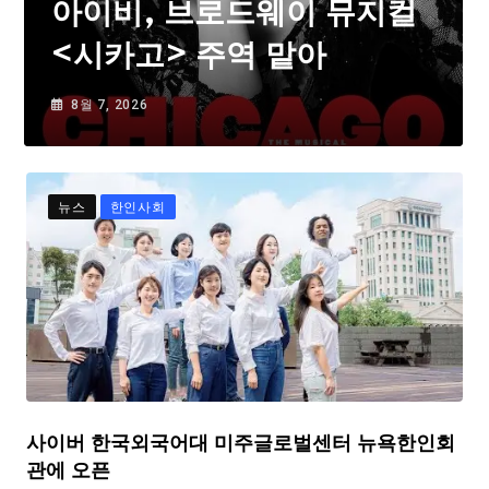
아이비, 브로드웨이 뮤지컬
<시카고> 주역 맡아
8월 7, 2026
뉴스
한인사회
사이버 한국외국어대 미주글로벌센터 뉴욕한인회
관에 오픈