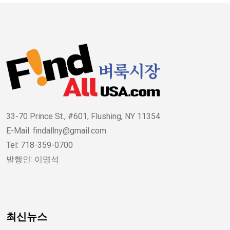
33-70 Prince St., #601, Flushing, NY 11354
E-Mail: findallny@gmail.com
Tel: 718-359-0700
발행인: 이명석
최신뉴스