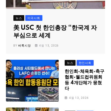
뉴스
미국사회
美 USC 첫 한인총장 “한국계 자
부심으로 세계
BY
벼룩시장
4월 13, 2026
뉴스
한인사회
한인회·체육회·축구
협회·월드컵위원회
등 4개단체가 뭉쳤
다
4월 13, 2026