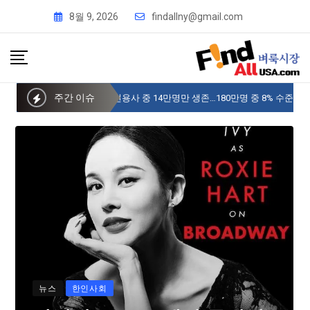
8월 9, 2026
findallny@gmail.com
주간 이슈
사이버 한국외국어대 미주글로벌센터 뉴욕
뉴스
한인사회