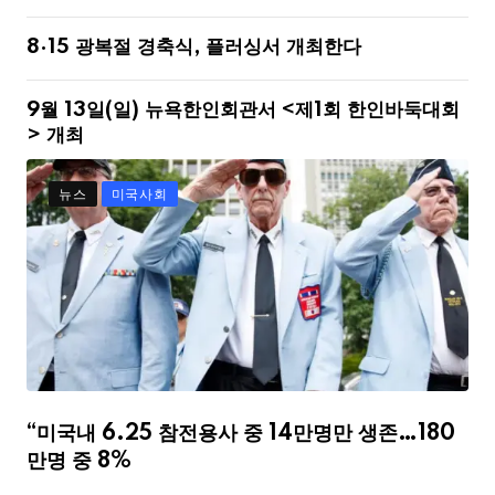
8·15 광복절 경축식, 플러싱서 개최한다
9월 13일(일) 뉴욕한인회관서 <제1회 한인바둑대회
> 개최
뉴스
미국사회
“미국내 6.25 참전용사 중 14만명만 생존…180
만명 중 8%