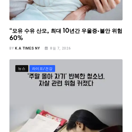
“모유 수유 산모, 최대 10년간 우울증·불안 위험
60%
BY
K.A TIMES NY
8월 7, 2026
뉴스
라이프/건강