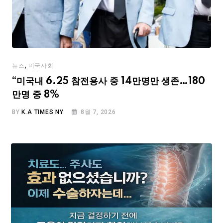
,
뉴스
미국사회
“미국내 6.25 참전용사 중 14만명만 생존…180
만명 중 8%
BY
K.A TIMES NY
8월 7, 2026