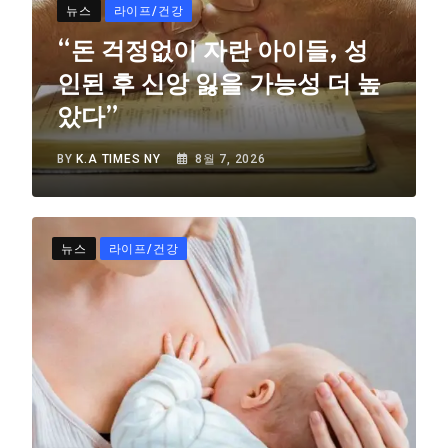
뉴스
라이프/건강
“돈 걱정없이 자란 아이들, 성
인된 후 신앙 잃을 가능성 더 높
았다”
BY
K.A TIMES NY
8월 7, 2026
뉴스
라이프/건강