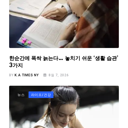
한순간에 폭싹 늙는다… 놓치기 쉬운 ‘생활 습관’
3가지
BY
K.A TIMES NY
8월 7, 2026
뉴스
라이프/건강