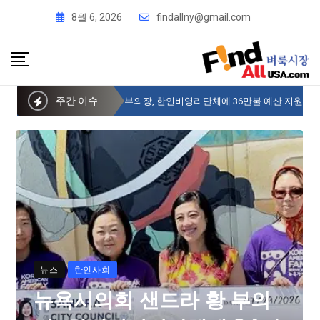
8월 6, 2026
findallny@gmail.com
주간 이슈
뉴욕시의회 샌드라 황 부의장, 한인비영리단체에 36만불 예산 지원
뉴스
한인사회
뉴욕시의회 샌드라 황 부의