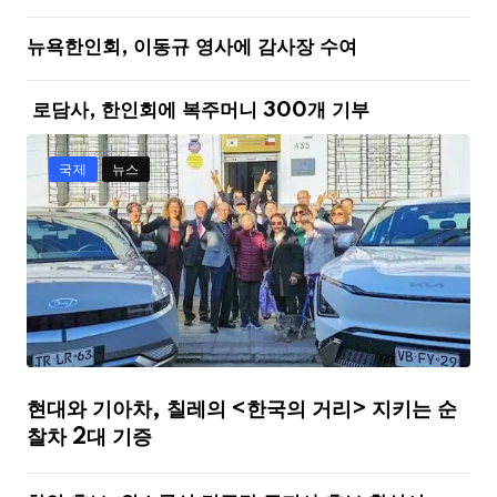
뉴욕한인회, 이동규 영사에 감사장 수여
로담사, 한인회에 복주머니 300개 기부
국제
뉴스
현대와 기아차, 칠레의 <한국의 거리> 지키는 순
찰차 2대 기증