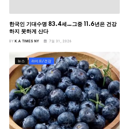
한국인 기대수명 83.4세…그중 11.6년은 건강
하지 못하게 산다
BY
K.A TIMES NY
7월 31, 2026
뉴스
라이프/건강