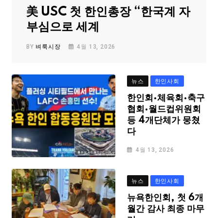
美 USC 첫 한인총장 “한국계 자
부심으로 세계
BY
벼룩시장
4월 13, 2026
뉴스
한인사회
한인회·체육회·축구
협회·월드컵위원회
등 4개단체가 뭉쳤
다
4월 13, 2026
뉴스
한인사회
뉴욕한인회, 첫 6개
월간 감사 최종 마무