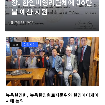
장, 한인비영리단체에 36만
불 예산 지원
7월 31, 2026
뉴스
한인사회
뉴욕한인회, 뉴욕한인원로자문위와 한인데이케어
사태 논의