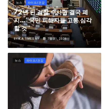
뉴스
라이프/건강
72년 된 검찰 수사권 결국 폐
지…”국민 피해자들 고통 심각
할 것”
BY
K.A TIMES NY
7월 31, 2026
뉴스
라이프/건강