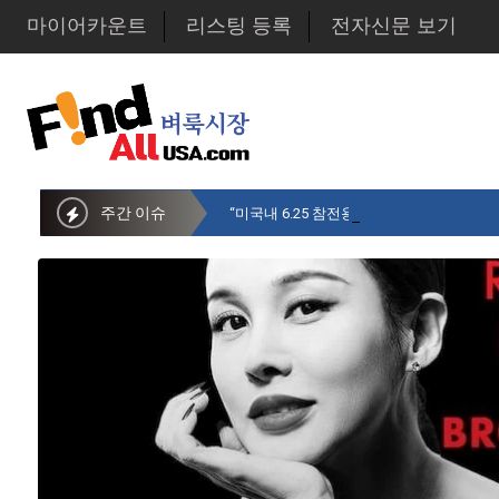
마이어카운트
리스팅 등록
전자신문 보기
주간 이슈
“미국내 6.25 참전용사 중 14만명만 생존…1