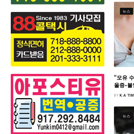
뉴스
“모유 수
울증·불
BY
K.A TI
뉴스