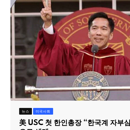
뉴스
미국사회
美 USC 첫 한인총장 “한국계 자부