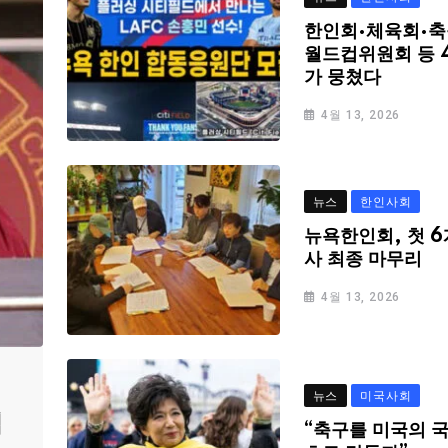
한인회·체육회·축
월드컵위원회 등 
가 뭉쳤다
4월 13, 2026
뉴스
한인사회
뉴욕한인회, 첫 6
사 최종 마무리
4월 13, 2026
뉴스
미국사회
심
“축구를 미국의 