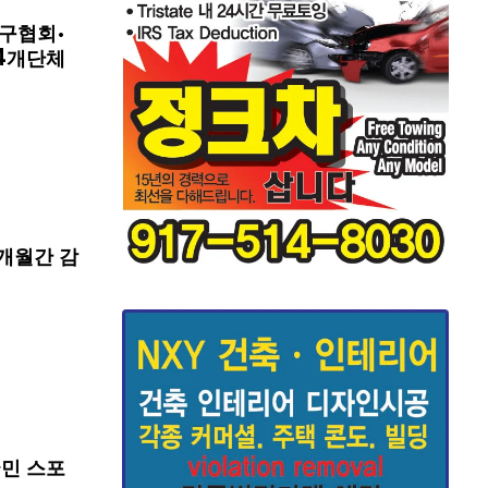
구협회·
4개단체
개월간 감
국민 스포