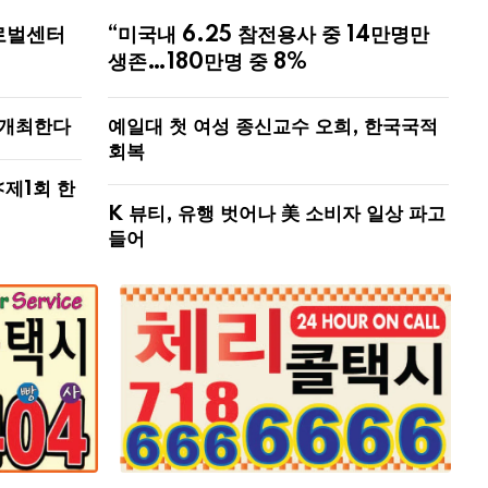
로벌센터
“미국내 6.25 참전용사 중 14만명만
생존…180만명 중 8%
 개최한다
예일대 첫 여성 종신교수 오희, 한국국적
회복
<제1회 한
K 뷰티, 유행 벗어나 美 소비자 일상 파고
들어