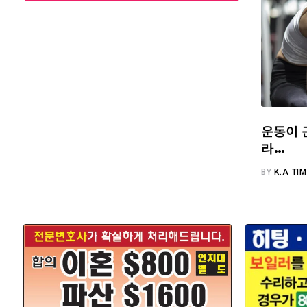
운동이 
라…
BY
K.A TI