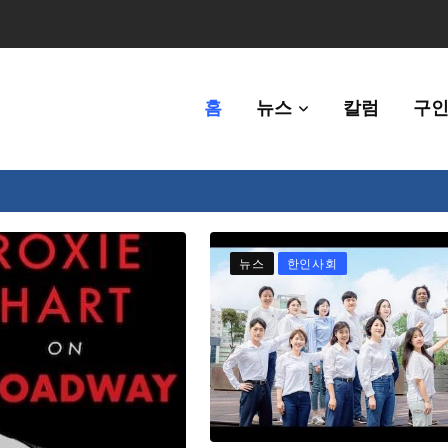
홈
뉴스
칼럼
구인
80만명 중 8% 수준
뉴스
한인사회