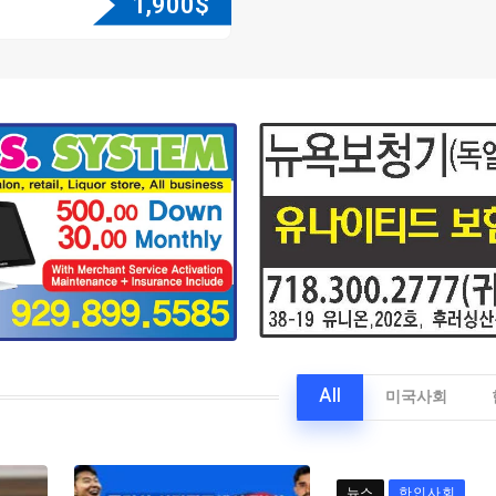
1,900
$
All
미국사회
뉴스
한인사회