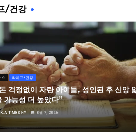
프/건강
뉴스
라이프/건강
“돈 걱정없이 자란 아이들, 성인된 후 신앙 
을 가능성 더 높았다”
Y
K.A TIMES NY
8월 7, 2026