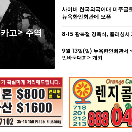
사이버 한국외국어대 미주글
뉴욕한인회관에 오픈
시카고> 주역
8·15 광복절 경축식, 플러싱서
9월 13일(일) 뉴욕한인회관서 
인바둑대회> 개최