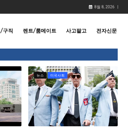
8월 8, 2026
/구직
렌트/룸메이트
사고팔고
전자신문
뉴스
미국사회