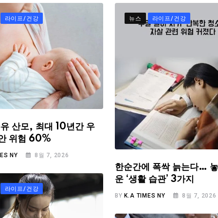
라이프/건강
뉴스
라이프/건강
유 산모, 최대 10년간 우
안 위험 60%
MES NY
8월 7, 2026
한순간에 폭싹 늙는다… 놓
운 ‘생활 습관’ 3가지
라이프/건강
BY
K.A TIMES NY
8월 7, 2026