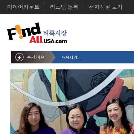
마이어카운트
리스팅 등록
전자신문 보기
주간 이슈
뉴욕시의회 샌드라 황 부의장, 한인비영리단