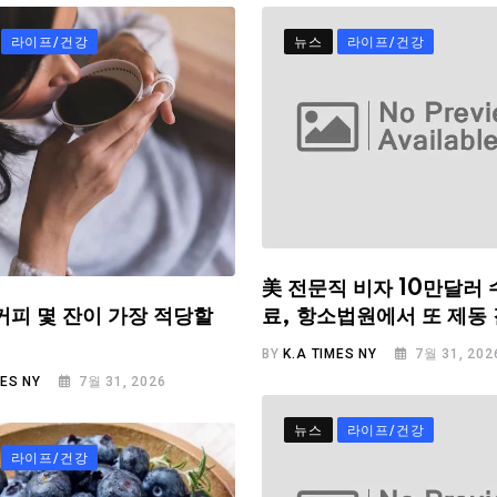
라이프/건강
뉴스
라이프/건강
美 전문직 비자 10만달러 
료, 항소법원에서 또 제동
커피 몇 잔이 가장 적당할
BY
K.A TIMES NY
7월 31, 202
MES NY
7월 31, 2026
뉴스
라이프/건강
라이프/건강