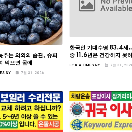
한국인 기대수명 83.4세
중 11.6년은 건강하지 못
늦추는 의외의 습관, 슈퍼
려 먹으면 몸에
BY
K.A TIMES NY
7월 31, 202
MES NY
7월 31, 2026