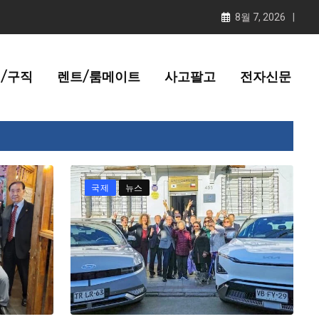
8월 7, 2026
/구직
렌트/룸메이트
사고팔고
전자신문
국제
뉴스