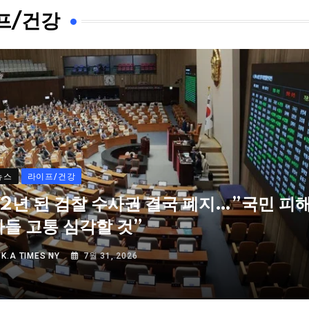
프/건강
뉴스
라이프/건강
72년 된 검찰 수사권 결국 폐지…”국민 피
자들 고통 심각할 것”
Y
K.A TIMES NY
7월 31, 2026