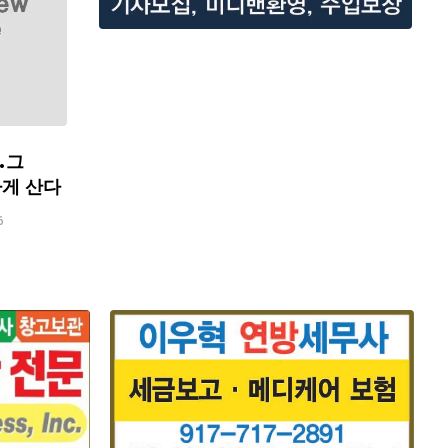
…그
하게 산다
6