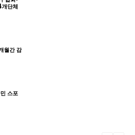
구협회·
4개단체
개월간 감
국민 스포