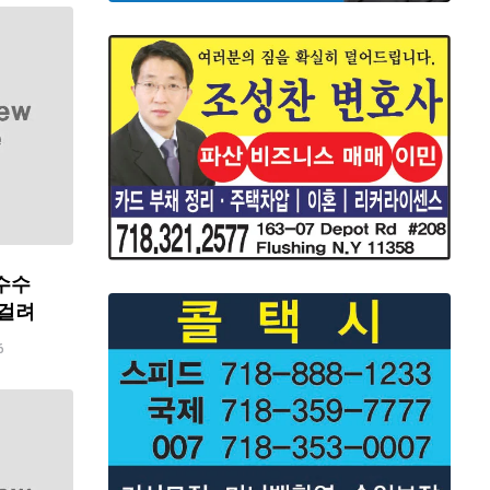
수수
 걸려
6