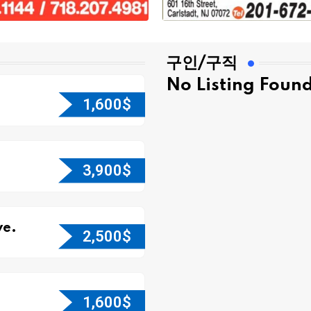
구인/구직
No Listing Foun
1,600
$
3,900
$
e.
2,500
$
1,600
$