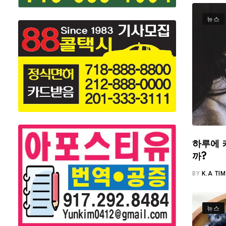
뉴스
하루에 
까?
BY
K.A TI
뉴스