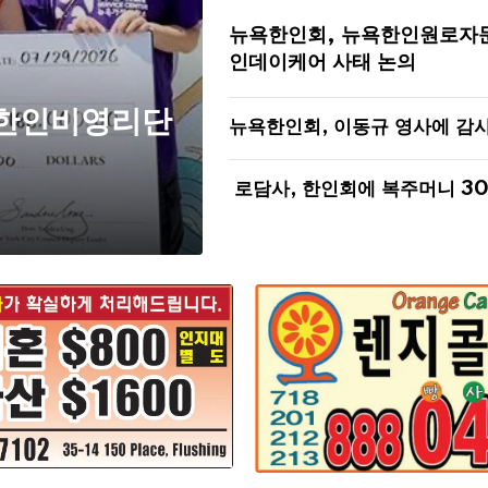
뉴욕한인회, 뉴욕한인원로자
인데이케어 사태 논의
 한인비영리단
뉴욕한인회, 이동규 영사에 감
로담사, 한인회에 복주머니 3