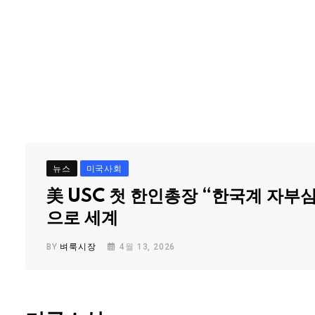
뉴스
미국사회
美 USC 첫 한인총장 “한국계 자부
으로 세계
BY
벼룩시장
4월 13, 2026