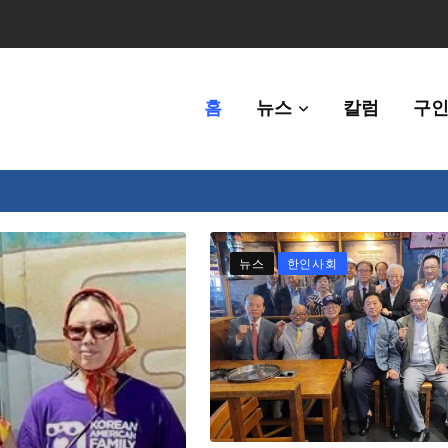
홈
뉴스
칼럼
구인
체에 36만불 예산 지원
뉴스
한인사회