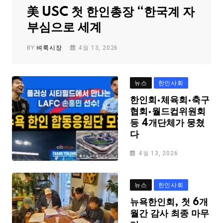
美 USC 첫 한인총장 “한국계 자
부심으로 세계
BY
벼룩시장
4월 13, 2026
뉴스
한인사회
한인회·체육회·축구
협회·월드컵위원회
등 4개단체가 뭉쳤
다
4월 13, 2026
뉴스
한인사회
뉴욕한인회, 첫 6개
월간 감사 최종 마무