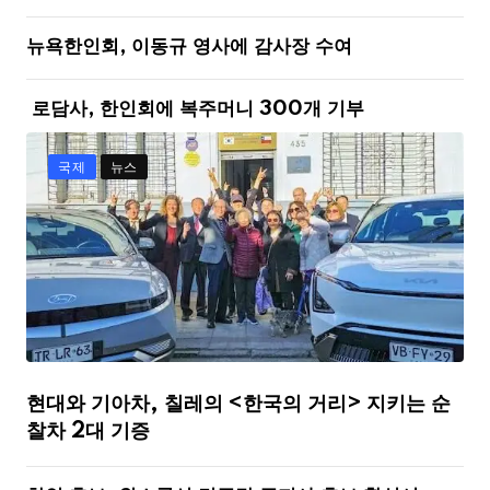
뉴욕한인회, 이동규 영사에 감사장 수여
로담사, 한인회에 복주머니 300개 기부
국제
뉴스
현대와 기아차, 칠레의 <한국의 거리> 지키는 순
찰차 2대 기증