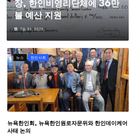
장, 한인비영리단체에 36만
불 예산 지원
7월 31, 2026
뉴스
한인사회
뉴욕한인회, 뉴욕한인원로자문위와 한인데이케어
사태 논의