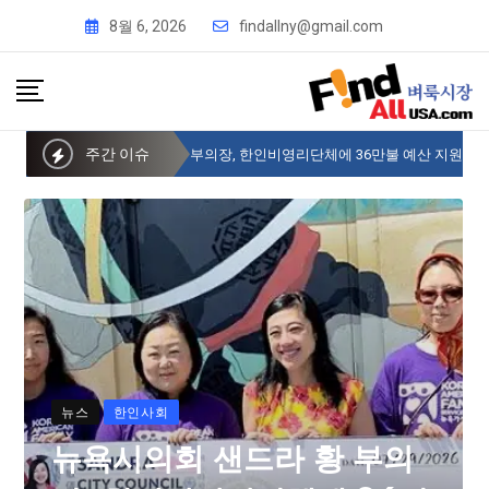
8월 6, 2026
findallny@gmail.com
주간 이슈
뉴욕시의회 샌드라 황 부의장, 한인비영리단체에 36만불 예산 지원
뉴스
한인사회
뉴욕시의회 샌드라 황 부의