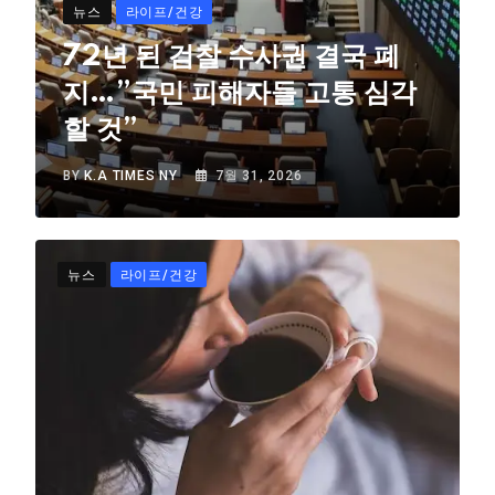
뉴스
라이프/건강
72년 된 검찰 수사권 결국 폐
지…”국민 피해자들 고통 심각
할 것”
BY
K.A TIMES NY
7월 31, 2026
뉴스
라이프/건강