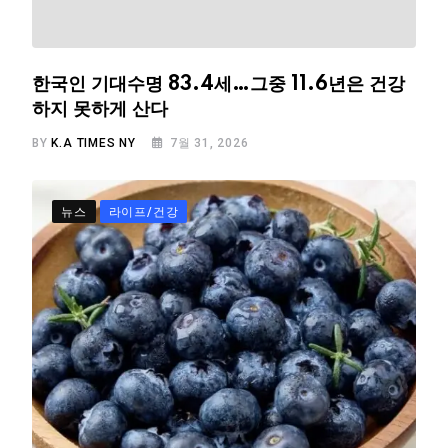
한국인 기대수명 83.4세…그중 11.6년은 건강
하지 못하게 산다
BY
K.A TIMES NY
7월 31, 2026
뉴스
라이프/건강