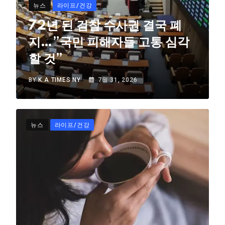
뉴스
라이프/건강
72년 된 검찰 수사권 결국 폐
지…”국민 피해자들 고통 심각
할 것”
BY
K.A TIMES NY
7월 31, 2026
뉴스
라이프/건강