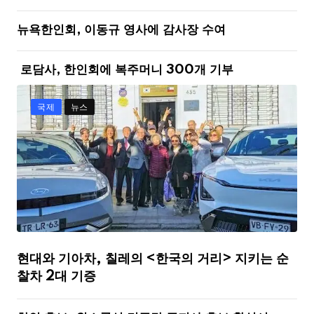
뉴욕한인회, 이동규 영사에 감사장 수여
로담사, 한인회에 복주머니 300개 기부
국제
뉴스
현대와 기아차, 칠레의 <한국의 거리> 지키는 순
찰차 2대 기증