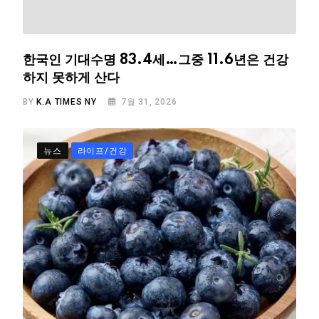
한국인 기대수명 83.4세…그중 11.6년은 건강
하지 못하게 산다
BY
K.A TIMES NY
7월 31, 2026
뉴스
라이프/건강