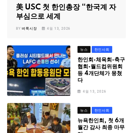
美 USC 첫 한인총장 “한국계 자
부심으로 세계
BY
벼룩시장
4월 13, 2026
뉴스
한인사회
한인회·체육회·축구
협회·월드컵위원회
등 4개단체가 뭉쳤
다
4월 13, 2026
뉴스
한인사회
뉴욕한인회, 첫 6개
월간 감사 최종 마무