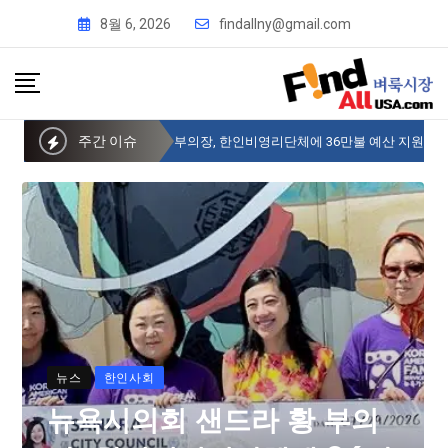
8월 6, 2026
findallny@gmail.com
주간 이슈
뉴욕시의회 샌드라 황 부의장, 한인비영리단체에 36만불 예산 지원
뉴스
한인사회
뉴욕시의회 샌드라 황 부의