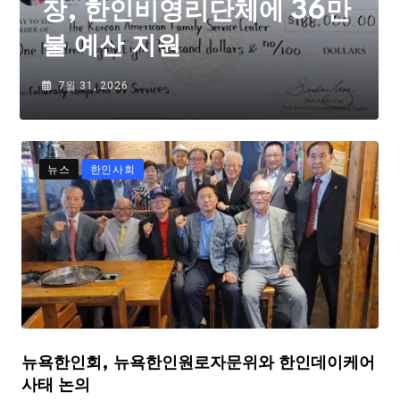
장, 한인비영리단체에 36만
불 예산 지원
7월 31, 2026
뉴스
한인사회
뉴욕한인회, 뉴욕한인원로자문위와 한인데이케어
사태 논의