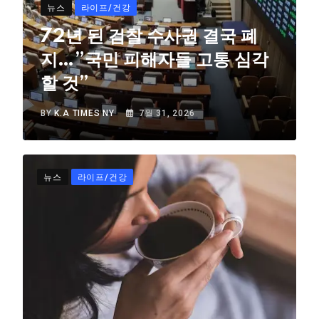
뉴스
라이프/건강
72년 된 검찰 수사권 결국 폐
지…”국민 피해자들 고통 심각
할 것”
BY
K.A TIMES NY
7월 31, 2026
뉴스
라이프/건강