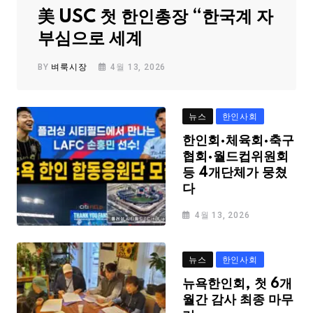
美 USC 첫 한인총장 “한국계 자
부심으로 세계
BY
벼룩시장
4월 13, 2026
뉴스
한인사회
한인회·체육회·축구
협회·월드컵위원회
등 4개단체가 뭉쳤
다
4월 13, 2026
뉴스
한인사회
뉴욕한인회, 첫 6개
월간 감사 최종 마무