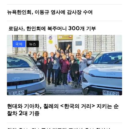
뉴욕한인회, 이동규 영사에 감사장 수여
로담사, 한인회에 복주머니 300개 기부
국제
뉴스
현대와 기아차, 칠레의 <한국의 거리> 지키는 순
찰차 2대 기증