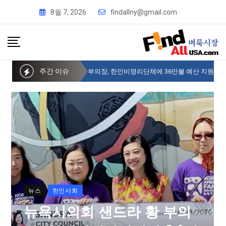
8월 7, 2026
findallny@gmail.com
주간 이슈
뉴욕시의회 샌드라 황 부의장, 한인비영리단체에 36만불 예산 지원
뉴스
한인사회
뉴욕시의회 샌드라 황 부의