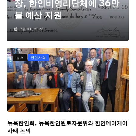
장, 한인비영리단체에 36만
불 예산 지원
7월 31, 2026
뉴스
한인사회
뉴욕한인회, 뉴욕한인원로자문위와 한인데이케어
사태 논의