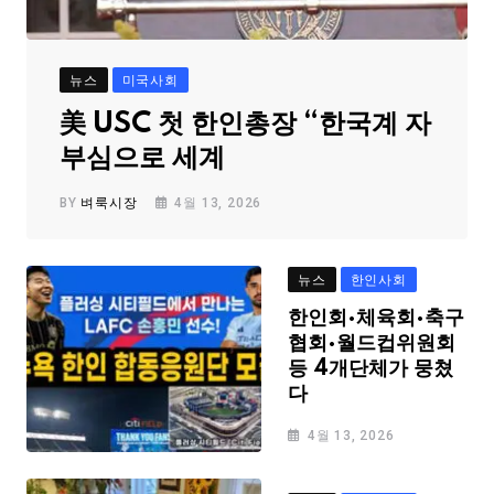
뉴스
미국사회
美 USC 첫 한인총장 “한국계 자
부심으로 세계
BY
벼룩시장
4월 13, 2026
뉴스
한인사회
한인회·체육회·축구
협회·월드컵위원회
등 4개단체가 뭉쳤
다
4월 13, 2026