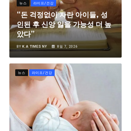
뉴스
라이프/건강
“돈 걱정없이 자란 아이들, 성
인된 후 신앙 잃을 가능성 더 높
았다”
BY
K.A TIMES NY
8월 7, 2026
뉴스
라이프/건강