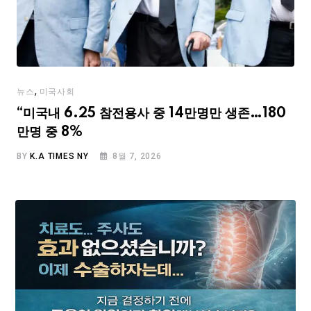
,
뉴스
미국사회
“미국내 6.25 참전용사 중 14만명만 생존…180
만명 중 8%
BY
K.A TIMES NY
8월 7, 2026