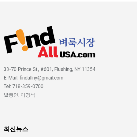
33-70 Prince St., #601, Flushing, NY 11354
E-Mail: findallny@gmail.com
Tel: 718-359-0700
발행인: 이명석
최신뉴스