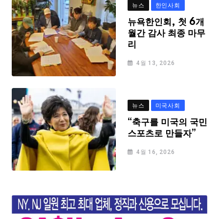
뉴스
한인사회
뉴욕한인회, 첫 6개
월간 감사 최종 마무
리
4월 13, 2026
뉴스
미국사회
“축구를 미국의 국민
스포츠로 만들자”
4월 16, 2026