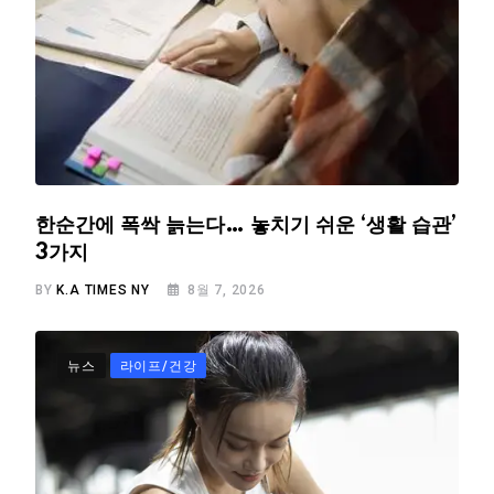
한순간에 폭싹 늙는다… 놓치기 쉬운 ‘생활 습관’
3가지
BY
K.A TIMES NY
8월 7, 2026
뉴스
라이프/건강