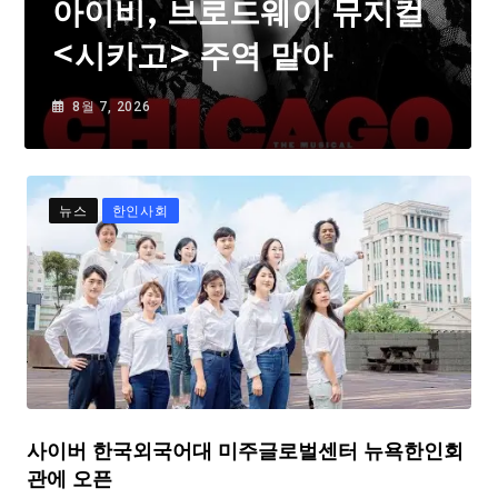
아이비, 브로드웨이 뮤지컬
<시카고> 주역 맡아
8월 7, 2026
뉴스
한인사회
사이버 한국외국어대 미주글로벌센터 뉴욕한인회
관에 오픈