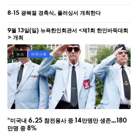
8·15 광복절 경축식, 플러싱서 개최한다
9월 13일(일) 뉴욕한인회관서 <제1회 한인바둑대회
> 개최
뉴스
미국사회
“미국내 6.25 참전용사 중 14만명만 생존…180
만명 중 8%