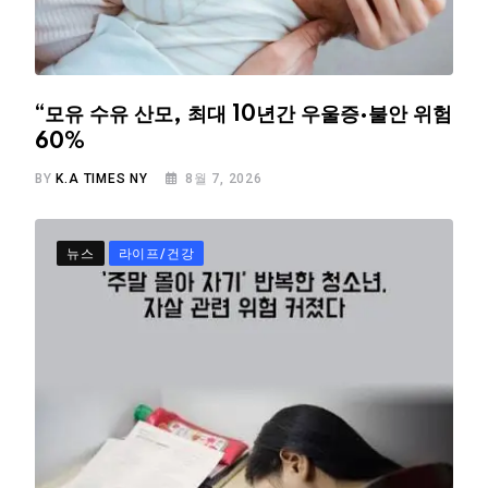
“모유 수유 산모, 최대 10년간 우울증·불안 위험
60%
BY
K.A TIMES NY
8월 7, 2026
뉴스
라이프/건강