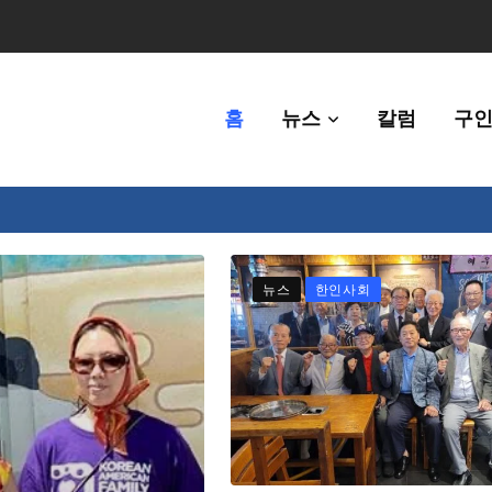
홈
뉴스
칼럼
구인
체에 36만불 예산 지원
뉴스
한인사회