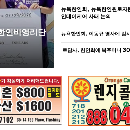
뉴욕한인회, 뉴욕한인원로자
인데이케어 사태 논의
 한인비영리단
뉴욕한인회, 이동규 영사에 감
로담사, 한인회에 복주머니 3