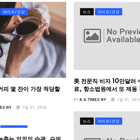
라이프/건강
뉴스
라이프/건강
美 전문직 비자 10만달러 
료, 항소법원에서 또 제동
커피 몇 잔이 가장 적당할
BY
K.A TIMES NY
7월 31, 202
MES NY
7월 31, 2026
뉴스
라이프/건강
라이프/건강
늦추는 의외의 습관, 슈퍼