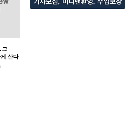
…그
하게 산다
6