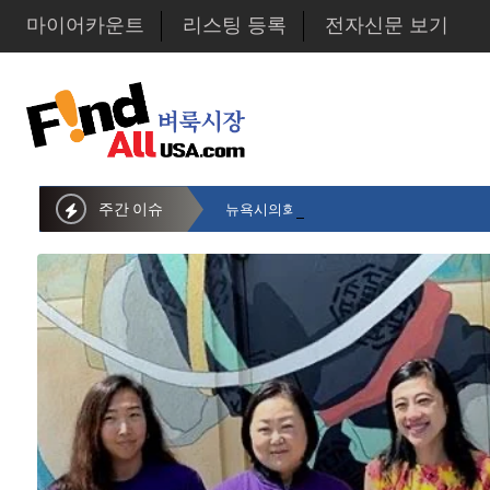
마이어카운트
리스팅 등록
전자신문 보기
주간 이슈
뉴욕시의회 샌드라 황 부의장, 한인비영리단