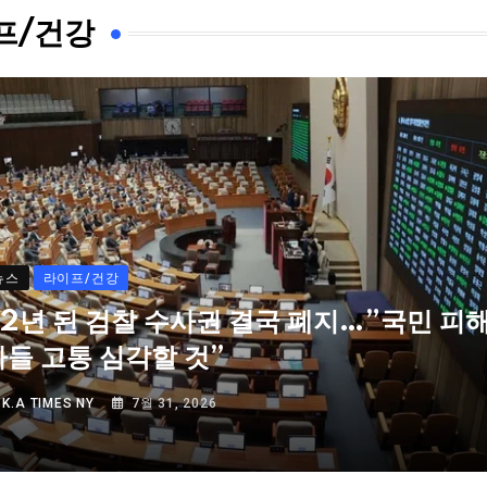
프/건강
뉴스
라이프/건강
72년 된 검찰 수사권 결국 폐지…”국민 피
자들 고통 심각할 것”
Y
K.A TIMES NY
7월 31, 2026