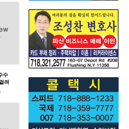
수수
 걸려
6