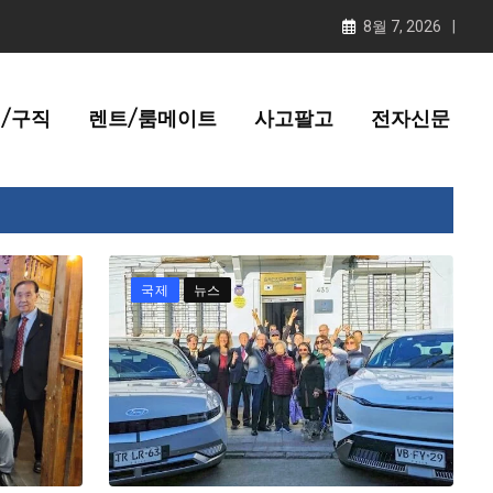
8월 7, 2026
/구직
렌트/룸메이트
사고팔고
전자신문
국제
뉴스