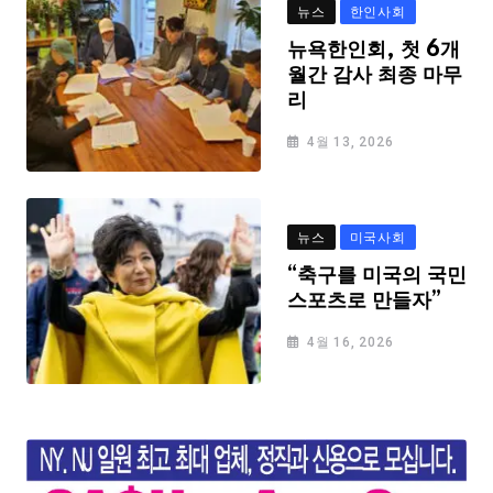
뉴스
한인사회
뉴욕한인회, 첫 6개
월간 감사 최종 마무
리
4월 13, 2026
뉴스
미국사회
“축구를 미국의 국민
스포츠로 만들자”
4월 16, 2026