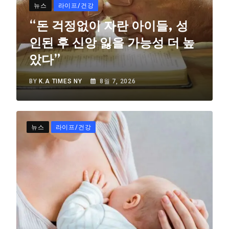
뉴스
라이프/건강
“돈 걱정없이 자란 아이들, 성
인된 후 신앙 잃을 가능성 더 높
았다”
BY
K.A TIMES NY
8월 7, 2026
뉴스
라이프/건강