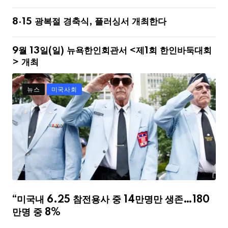
8·15 광복절 경축식, 플러싱서 개최한다
9월 13일(일) 뉴욕한인회관서 <제1회 한인바둑대회
> 개최
뉴스
미국사회
“미국내 6.25 참전용사 중 14만명만 생존…180
만명 중 8%