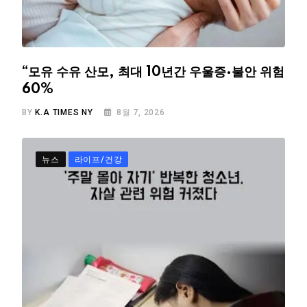
“모유 수유 산모, 최대 10년간 우울증·불안 위험
60%
BY
K.A TIMES NY
8월 7, 2026
뉴스
라이프/건강