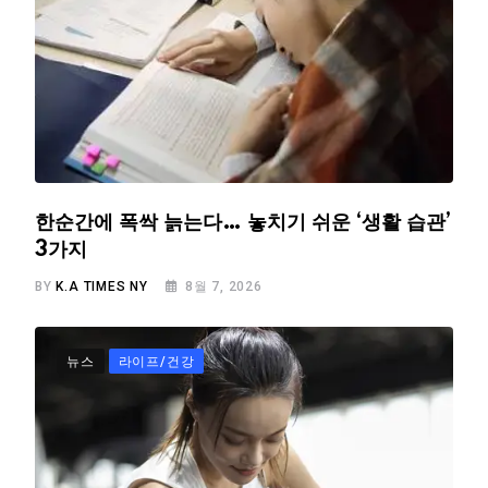
한순간에 폭싹 늙는다… 놓치기 쉬운 ‘생활 습관’
3가지
BY
K.A TIMES NY
8월 7, 2026
뉴스
라이프/건강