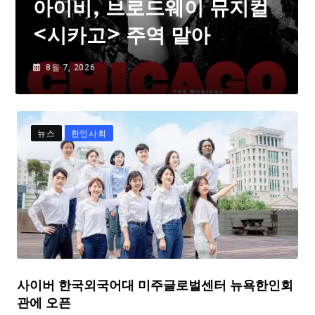
아이비, 브로드웨이 뮤지컬
<시카고> 주역 맡아
8월 7, 2026
뉴스
한인사회
사이버 한국외국어대 미주글로벌센터 뉴욕한인회
관에 오픈