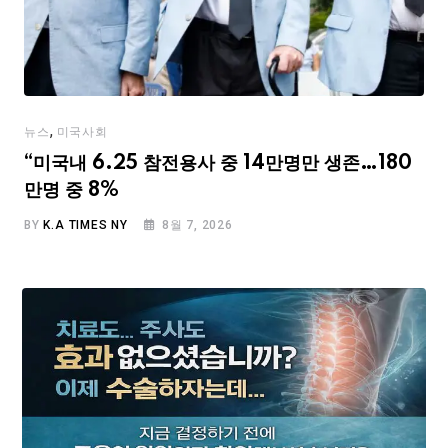
,
뉴스
미국사회
“미국내 6.25 참전용사 중 14만명만 생존…180
만명 중 8%
BY
K.A TIMES NY
8월 7, 2026