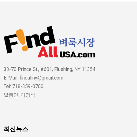
33-70 Prince St., #601, Flushing, NY 11354
E-Mail: findallny@gmail.com
Tel: 718-359-0700
발행인: 이명석
최신뉴스