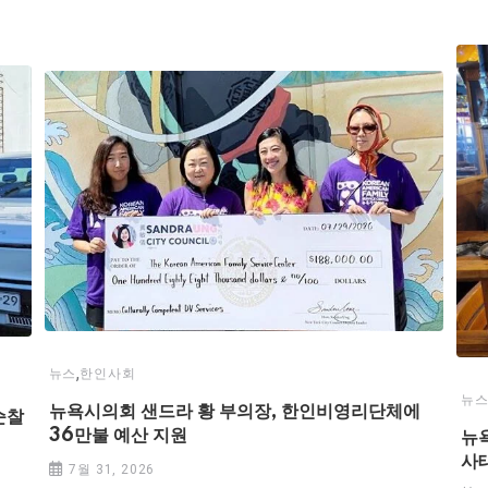
,
뉴스
한인사회
뉴
뉴욕시의회 샌드라 황 부의장, 한인비영리단체에
순찰
36만불 예산 지원
뉴
사
7월 31, 2026