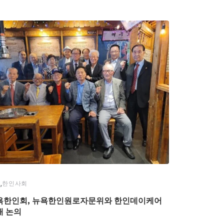
,
스
한인사회
욕한인회, 뉴욕한인원로자문위와 한인데이케어
태 논의