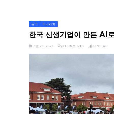
S
k
i
p
뉴스
미국사회
t
한국 신생기업이 만든 AI
o
c
5월 29, 2026
0
COMMENTS
51
VIEWS
o
n
t
e
n
t