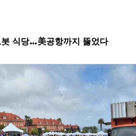
로봇 식당…美공항까지 뚫었다