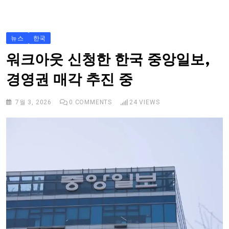
S
k
i
뉴스
한국
p
워크아웃 신청한 한국 중앙일보,
t
경영권 매각 추진 중
o
c
7월 3, 2026
0
COMMENTS
24
VIEWS
o
n
t
e
n
t