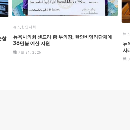
,
뉴스
한인사회
뉴
뉴욕시의회 샌드라 황 부의장, 한인비영리단체에
순찰
36만불 예산 지원
뉴
사
7월 31, 2026