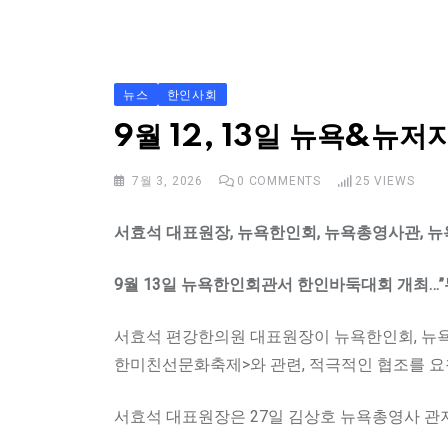
S
k
i
p
뉴스
한인사회
t
9월 12, 13일 뉴욕&뉴
o
c
7월 3, 2026
0
COMMENTS
25
VIEWS
o
서효석 대표원장, 뉴욕한인회, 뉴욕총영사관, 
n
t
9월 13일 뉴욕한인회관서 한인바둑대회 개최…”
e
n
서효석 편강한의원 대표원장이 뉴욕한인회, 뉴욕총
t
한미친선문화축제>와 관련, 적극적인 협조를 요
서효석 대표원장은 27일 김상호 뉴욕총영사 관저