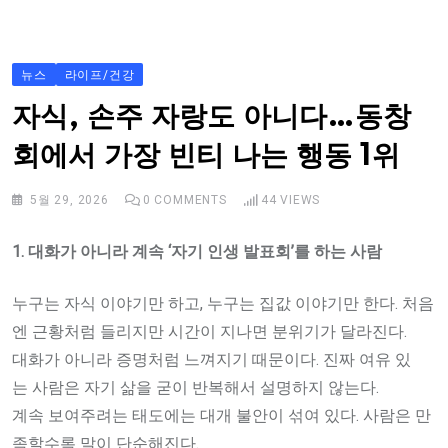
S
k
i
뉴스
라이프/건강
p
자식, 손주 자랑도 아니다…동창
t
회에서 가장 빈티 나는 행동 1위
o
c
5월 29, 2026
0
COMMENTS
44
VIEWS
o
n
1.
대화가
아니라
계속 ‘
자기
인생
발표회’
를
하는
사람
t
e
누구는 자식 이야기만 하고, 누구는 집값 이야기만 한다. 처음
n
엔 근황처럼 들리지만 시간이 지나면 분위기가 달라진다.
t
대화가 아니라 증명처럼 느껴지기 때문이다. 진짜 여유 있
는 사람은 자기 삶을 굳이 반복해서 설명하지 않는다.
계속 보여주려는 태도에는 대개 불안이 섞여 있다. 사람은 만
족할수록 말이 단순해진다.