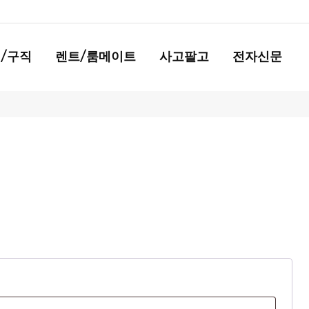
/구직
렌트/룸메이트
사고팔고
전자신문