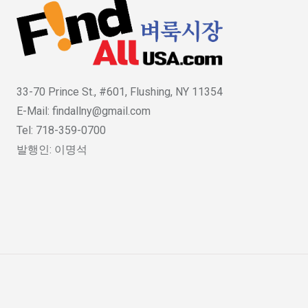
33-70 Prince St., #601, Flushing, NY 11354
E-Mail: findallny@gmail.com
Tel: 718-359-0700
발행인: 이명석