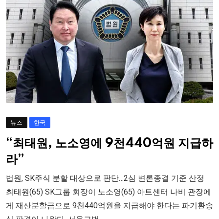
뉴스
한국
“최태원, 노소영에 9천440억원 지급하
라”
법원, SK주식 분할 대상으로 판단…2심 변론종결 기준 산정
최태원(65) SK그룹 회장이 노소영(65) 아트센터 나비 관장에
게 재산분할금으로 9천440억원을 지급해야 한다는 파기환송