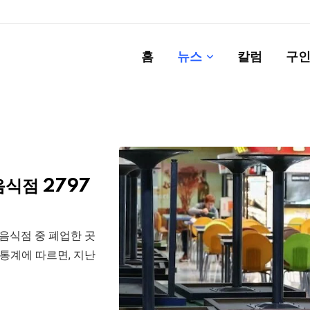
홈
뉴스
칼럼
구인
음식점 2797
 음식점 중 폐업한 곳
세통계에 따르면, 지난