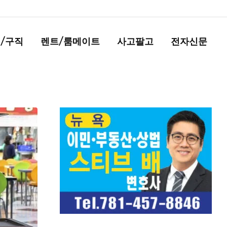
/구직
렌트/룸메이트
사고팔고
전자신문