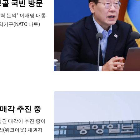
몽골 국빈 방문
력 논의” 이재명 대통
기구(NATO·나토)
매각 추진 중
영권 매각이 추진 중이
업(워크아웃) 채권자