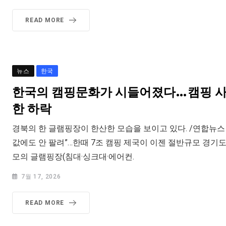
READ MORE
뉴스
한국
한국의 캠핑문화가 시들어졌다…캠핑 사
한 하락
경북의 한 글램핑장이 한산한 모습을 보이고 있다. /연합뉴스
값에도 안 팔려”…한때 7조 캠핑 제국이 이젠 절반규모 경기도 
모의 글램핑장(침대·싱크대·에어컨.
7월 17, 2026
READ MORE