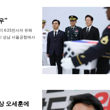
우”
미 6·25전사자 유해
이 성남 서울공항에서
상 오세훈에