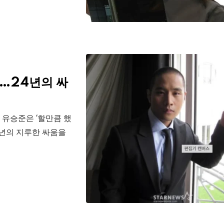
탁…24년의 싸
 유승준은 ‘할만큼 했
4년의 지루한 싸움을