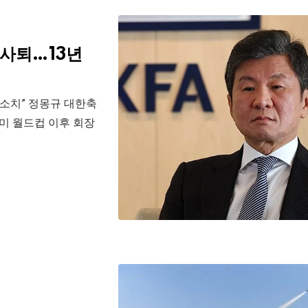
 사퇴…13년
 소치” 정몽규 대한축
중미 월드컵 이후 회장