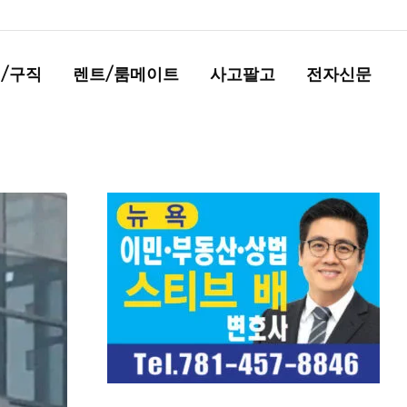
/구직
렌트/룸메이트
사고팔고
전자신문