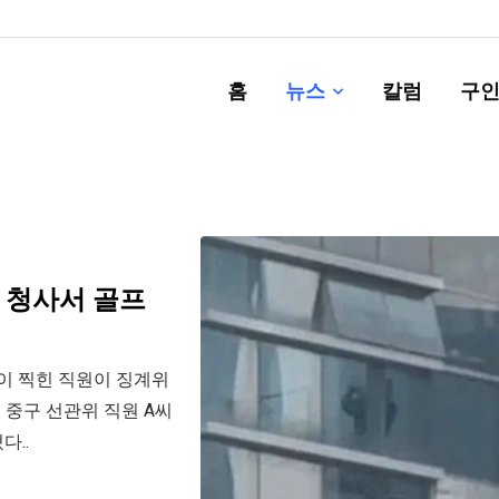
홈
뉴스
칼럼
구인
 청사서 골프
이 찍힌 직원이 징계위
중구 선관위 직원 A씨
다..