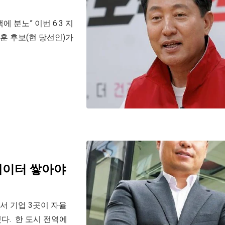
 분노” 이번 6·3 지
훈 후보(현 당선인)가
데이터 쌓아야
서 기업 3곳이 자율
다. 한 도시 전역에