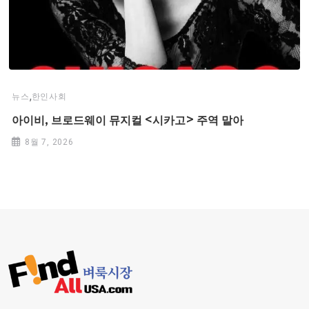
,
뉴스
한인사회
아이비, 브로드웨이 뮤지컬 <시카고> 주역 맡아
8월 7, 2026