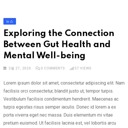
S
k
i
뉴스
p
Exploring the Connection
t
Between Gut Health and
o
c
Mental Well-being
o
n
3월 27, 2026
0
COMMENTS
57
VIEWS
t
Lorem ipsum dolor sit amet, consectetur adipiscing elit. Nam
e
facilisis orci consectetur, blandit justo ut, tempor turpis.
n
Vestibulum facilisis condimentum hendrerit. Maecenas ac
t
turpis egestas risus semper iaculis. Donec id lorem a ex
porta viverra eget nec massa. Duis elementum mi vitae
pretium euismod. Ut facilisis lacinia est, vel lobortis arcu