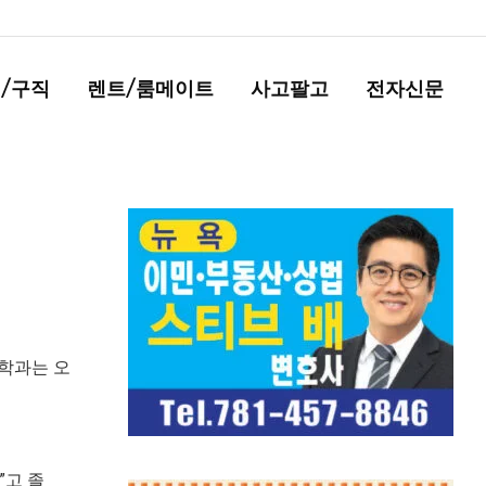
/구직
렌트/룸메이트
사고팔고
전자신문
아학과는 오
”고 졸