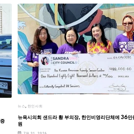
,
뉴스
한인사회
뉴욕시의회 샌드라 황 부의장, 한인비영리단체에 36만
기증
원
7월 31, 2026