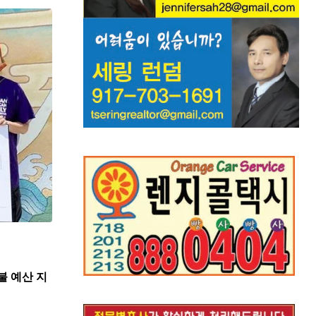
불 예산 지
,
뉴스
한인사회