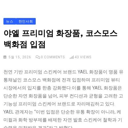
S
k
i
뉴스
한인사회
p
야엘 프리미엄 화장품, 코스모스
t
백화점 입점
o
c
5월 15, 2026
0
COMMENTS
43
VIEWS
o
n
천연 기반 프리미엄 스킨케어 브랜드 YAEL 화장품이 명품 유
t
통채널인 코스모스 백화점에 전격 입점하며 프리미엄 뷰티
e
시장에서의 입지를 한층 강화했다.이를 통해 YAEL 화장품은
n
단순한 자연 화장품을 넘어, 피부 컨디션과 균형을 고려한 고
t
기능성 프리미엄 스킨케어 브랜드로 자리매김하고 있다.
YAEL 관계자는 “이번 입점은 단순한 유통 확장이 아니라, 케
미컬과 화학 방부제를 배제한 자연 발효 스킨케어 철학과 기
술력을 인정받은 결과”라고 밝혔다.