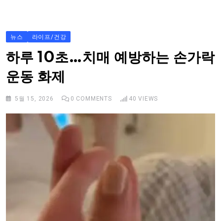
S
k
i
뉴스
라이프/건강
p
하루 10초…치매 예방하는 손가락
t
운동 화제
o
c
5월 15, 2026
0
COMMENTS
40
VIEWS
o
n
t
e
n
t