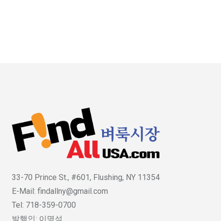
33-70 Prince St., #601, Flushing, NY 11354
E-Mail: findallny@gmail.com
Tel: 718-359-0700
발행인: 이명석