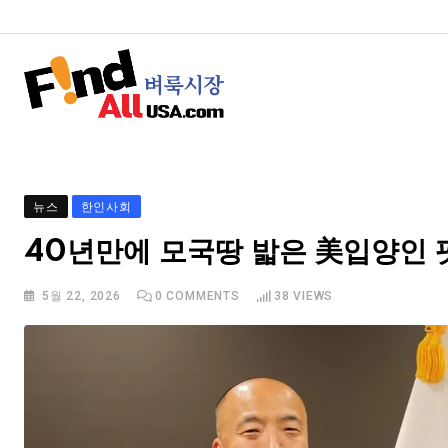
뉴스
한인사회
40년만에 모국땅 밟은 美입양인
5월 22, 2026
0
COMMENTS
38
VIEWS