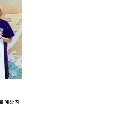
불 예산 지
,
뉴스
한인사회
뉴욕한인회, 뉴욕한인원로자문위와 한인데이케어 
7월 31, 2026