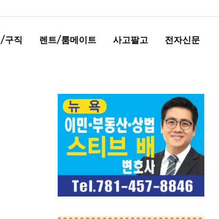
/구직
렌트/룸메이트
사고팔고
전자신문