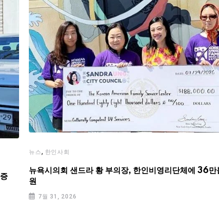
,
뉴스
한인사회
뉴욕시의회 샌드라 황 부의장, 한인비영리단체에 36만
기증
원
7월 31, 2026