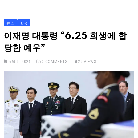
S
k
i
뉴스
한국
p
이재명 대통령 “6.25 희생에 합
t
당한 예우”
o
c
6월 5, 2026
0
COMMENTS
29
VIEWS
o
n
t
e
n
t