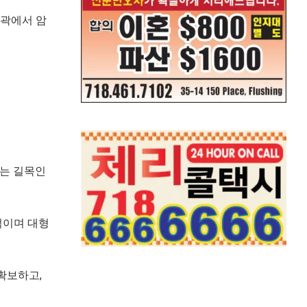
외곽에서 암
도는 길목인
적이며 대형
확보하고,