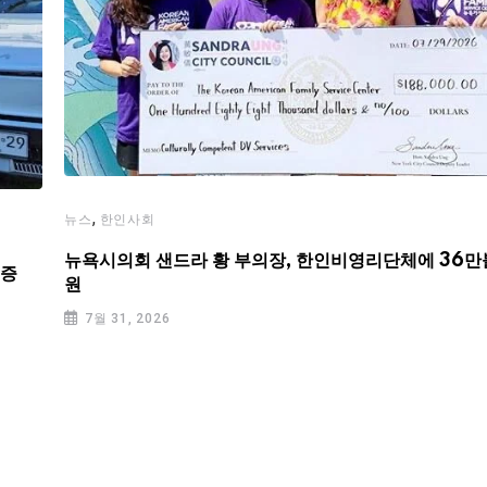
,
뉴스
한인사회
뉴욕시의회 샌드라 황 부의장, 한인비영리단체에 36만
기증
원
7월 31, 2026