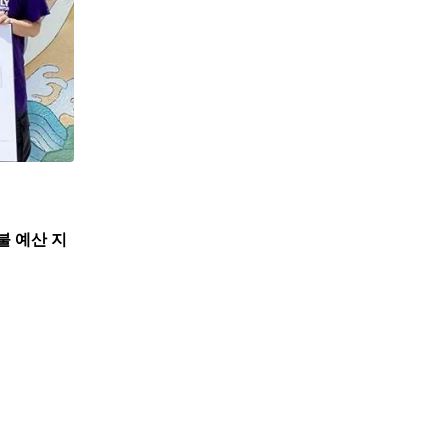
불 예산 지
,
뉴스
한인사회
뉴욕한인회, 뉴욕한인원로자문위와 한인데이케어 
7월 31, 2026