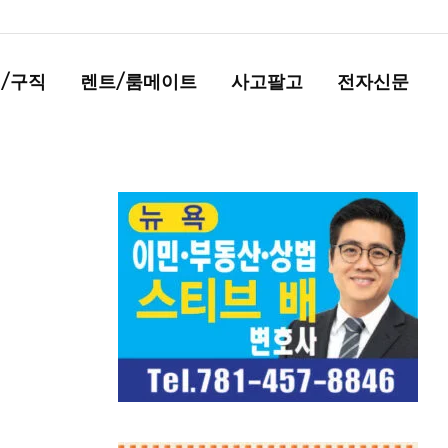
/구직
렌트/룸메이트
사고팔고
전자신문